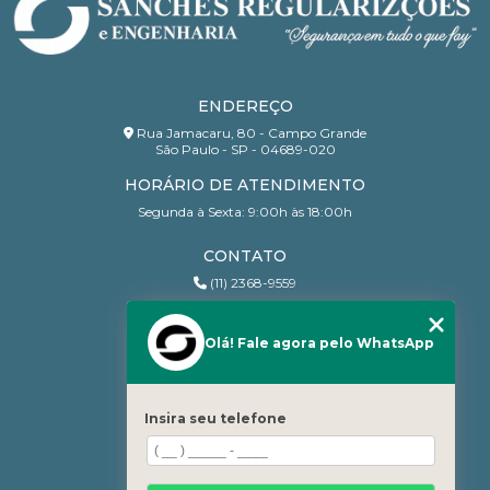
ENDEREÇO
Rua Jamacaru, 80 - Campo Grande
São Paulo - SP - 04689-020
HORÁRIO DE ATENDIMENTO
Segunda à Sexta: 9:00h às 18:00h
CONTATO
(11) 2368-9559
(11) 95206-7010
contato@sanchesri.com.br
Olá! Fale agora pelo WhatsApp
MENU
Home
Insira seu telefone
Quem Somos
Blog