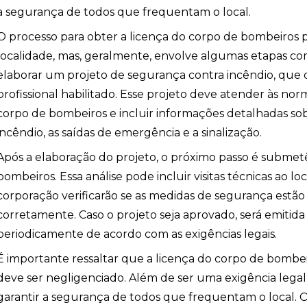
a segurança de todos que frequentam o local.
O processo para obter a licença do corpo de bombeiros 
localidade, mas, geralmente, envolve algumas etapas com
elaborar um projeto de segurança contra incêndio, que
profissional habilitado. Esse projeto deve atender às nor
corpo de bombeiros e incluir informações detalhadas so
incêndio, as saídas de emergência e a sinalização.
Após a elaboração do projeto, o próximo passo é submetê
bombeiros. Essa análise pode incluir visitas técnicas ao loc
corporação verificarão se as medidas de segurança est
corretamente. Caso o projeto seja aprovado, será emitida
periodicamente de acordo com as exigências legais.
os
É importante ressaltar que a licença do corpo de bom
deve ser negligenciado. Além de ser uma exigência lega
garantir a segurança de todos que frequentam o local. O