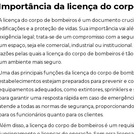
Importância da licença do cor
A licença do corpo de bombeiros é um documento cruci
edificações e a proteção de vidas. Sua importância vai
exigência legal; trata-se de um compromisso com a seg
um espaço, seja ele comercial, industrial ou institucional.
razões pelas quais a licença do corpo de bombeiros é tão
um ambiente mais seguro.
Uma das principais funções da licença do corpo de bomb
estabelecimentos estejam preparados para prevenir e c
io
equipamentos adequados, como extintores, sprinklers e
para garantir uma resposta rápida em caso de emergência
atende a todas as normas de segurança, proporcionand
para os funcionários quanto para os clientes.
Além disso, a licença do corpo de bombeiros é um requis
funcionamento e licenças de operação. Sem essa licenç