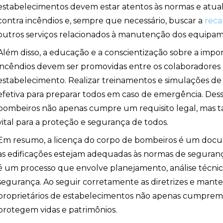
estabelecimentos devem estar atentos às normas e atual
contra incêndios e, sempre que necessário, buscar a
reca
outros serviços relacionados à manutenção dos equipam
ndio
Além disso, a educação e a conscientização sobre a impo
incêndios devem ser promovidas entre os colaboradores
estabelecimento. Realizar treinamentos e simulações d
efetiva para preparar todos em caso de emergência. Dess
bombeiros não apenas cumpre um requisito legal, mas
vital para a proteção e segurança de todos.
Em resumo, a licença do corpo de bombeiros é um docu
as edificações estejam adequadas às normas de seguran
é um processo que envolve planejamento, análise técn
segurança. Ao seguir corretamente as diretrizes e mante
proprietários de estabelecimentos não apenas cumprem
protegem vidas e patrimônios.