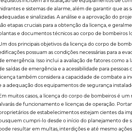
requisitos incluem a instalação de equipamentos de comb
hidrantes e sistemas de alarme, além de garantir que as
adequadas e sinalizadas. A análise e a aprovação do proj
são etapas cruciais para a obtenção da licença, e gera
plantas e documentos técnicos ao corpo de bombeiros lo
Um dos principais objetivos da licença do corpo de bomb
edificações possuam as condições necessárias para a ev
de emergência. Isso inclui a avaliação de fatores como a
de saídas de emergência e a acessibilidade para pessoas c
licença também considera a capacidade de combate a in
e a adequação dos equipamentos de segurança instalad
Em muitos casos, a licença do corpo de bombeiros é um 
alvarás de funcionamento e licenças de operação. Porta
proprietários de estabelecimentos estejam cientes da i
busquem cumpri-lo desde o início do planejamento de sua
pode resultar em multas, interdições e até mesmo ações j