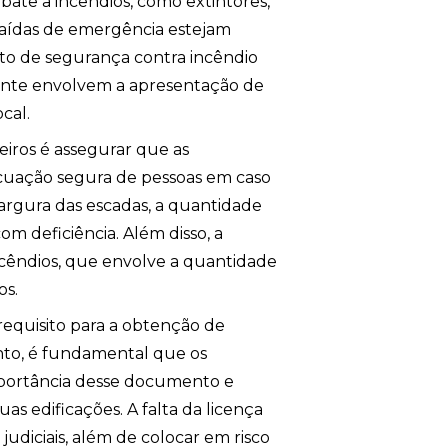
ate a incêndios, como extintores,
 saídas de emergência estejam
eto de segurança contra incêndio
lmente envolvem a apresentação de
cal.
eiros é assegurar que as
acuação segura de pessoas em caso
 largura das escadas, a quantidade
om deficiência. Além disso, a
cêndios, que envolve a quantidade
os.
requisito para a obtenção de
nto, é fundamental que os
mportância desse documento e
s edificações. A falta da licença
udiciais, além de colocar em risco