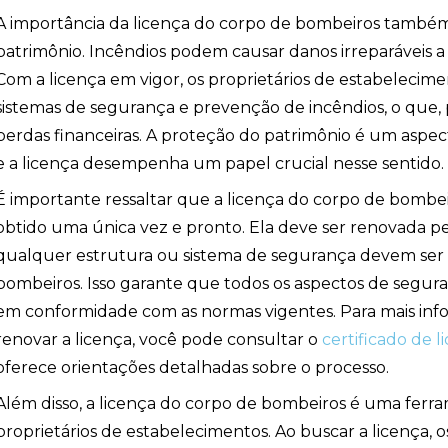
A importância da licença do corpo de bombeiros também
patrimônio. Incêndios podem causar danos irreparáveis a
ção
Com a licença em vigor, os proprietários de estabelecime
sistemas de segurança e prevenção de incêndios, o que, p
perdas financeiras. A proteção do patrimônio é um aspe
e a licença desempenha um papel crucial nesse sentido.
É importante ressaltar que a licença do corpo de bom
obtido uma única vez e pronto. Ela deve ser renovada pe
qualquer estrutura ou sistema de segurança devem ser
bombeiros. Isso garante que todos os aspectos de segur
em conformidade com as normas vigentes. Para mais in
renovar a licença, você pode consultar o
certificado de 
oferece orientações detalhadas sobre o processo.
Além disso, a licença do corpo de bombeiros é uma ferr
proprietários de estabelecimentos. Ao buscar a licença, os
ombeiros