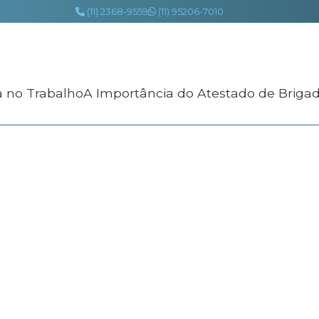
(11) 2368-9559
(11) 95206-7010
a no Trabalho
A Importância do Atestado de Briga