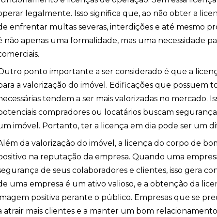
operar legalmente. Isso significa que, ao não obter a licen
de enfrentar multas severas, interdições e até mesmo proc
é não apenas uma formalidade, mas uma necessidade par
comerciais.
Outro ponto importante a ser considerado é que a licen
para a valorização do imóvel. Edificações que possuem tod
necessárias tendem a ser mais valorizadas no mercado. Is
potenciais compradores ou locatários buscam segurança
um imóvel. Portanto, ter a licença em dia pode ser um dif
Além da valorização do imóvel, a licença do corpo de
positivo na reputação da empresa. Quando uma empre
segurança de seus colaboradores e clientes, isso gera co
de uma empresa é um ativo valioso, e a obtenção da lic
imagem positiva perante o público. Empresas que se 
a atrair mais clientes e a manter um bom relacionamen