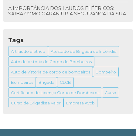
A IMPORTÂNCIA DOS LAUDOS ELÉTRICOS:
SAIBA COMO GARANTIR A SEGURANÇA DA SUA
INSTALAÇÃO
ALVARÁ DO BOMBEIRO: TUDO QUE VOCÊ
PRECISA SABER
Tags
ALVARÁ DO BOMBEIRO: COMO OBTER E SUA
Art laudo elétrico
Atestado de Brigada de Incêndio
IMPORTÂNCIA
Auto de Vistoria do Corpo de Bombeiros
ALVARÁ DO BOMBEIRO: TUDO O QUE VOCÊ
Auto de vistoria de corpo de bombeiros
Bombeiro
PRECISA SABER PARA OBTER O SEU
Bombeiros
Brigada
CLCB
ALVARÁ FUNCIONAMENTO VIGILÂNCIA
Certificado de Licença Corpo de Bombeiros
Curso
SANITÁRIA
Curso de Brigadista Valor
Empresa Avcb
ALVARÁS DE FUNCIONAMENTO VIGILÂNCIAS
SANITÁRIAS
Empresa de combate a incêndio
Empresas de prevenção e combate a incêndio
Extintor
ANISTIA PARA IMÓVEL INDUSTRIAL: GUIA
COMPLETO PARA REGULARIZAÇÃO
Extintor de gás carbônico
Incêndio