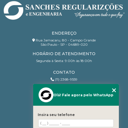
ENDEREÇO
Rua Jamacaru, 80 - Campo Grande
São Paulo - SP - 04689-020
HORÁRIO DE ATENDIMENTO
Segunda à Sexta: 9:00h às 18:00h
CONTATO
(11) 2368-9559
(11) 95206-7010
contato@sanchesri.com.br
Olá! Fale agora pelo WhatsApp
MENU
Home
Insira seu telefone
Quem Somos
Blog