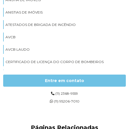
ANISTIAS DE IMÓVEIS
ATESTADOS DE BRIGADA DE INCÊNDIO
AVCB
AVCB LAUDO
CERTIFICADO DE LICENÇA DO CORPO DE BOMBEIROS
CURSOS DE BRIGADISTAS
Entre em contato
DETECTORES DE FUMAÇA
(11) 2368-9559
EMISSÃO DE AVCB
(11) 95206-7010
EMPRESA DE EXTINTORES DE INCÊNDIO
EMPRESAS DE AVCB
Páginas Relacionadas