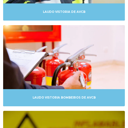
LICENÇAS DE VIGILÂNCIA SANITÁRIA
LAUDO VISTORIA DE AVCB
LICENCIAMENTO AMBIENTAL
LICENCIAMENTOS AMBIENTAIS
LICENCIAMENTOS PARA FINS AMBIENTAIS
MANGUEIRAS DE INCÊNDIO
MANUTENÇÃO DE HIDRANTES
PROJETO CONTRA INCÊNDIO
PROJETO PARA AVCB
LAUDO VISTORIA BOMBEIROS DE AVCB
PROJETOS DE AVCB
PROJETOS DE COMBATE A INCÊNDIOS
PROJETOS DE PREVENÇÃO E COMBATE A INCÊNDIO