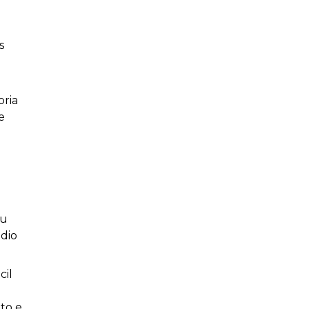
s
oria
e
ou
édio
cil
to e