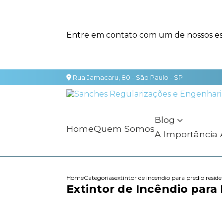
Entre em contato com um de nossos esp
Rua Jamacaru, 80 - São Paulo - SP
Blog
Home
Quem Somos
A Importância
Home
Categorias
extintor de incendio para predio reside
Extintor de Incêndio para