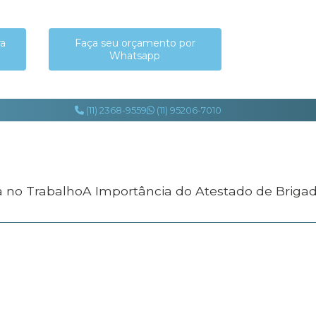
ra
Faça seu orçamento por
Whatsapp
(11) 2368-9559
(11) 95206-7010
a no Trabalho
A Importância do Atestado de Briga