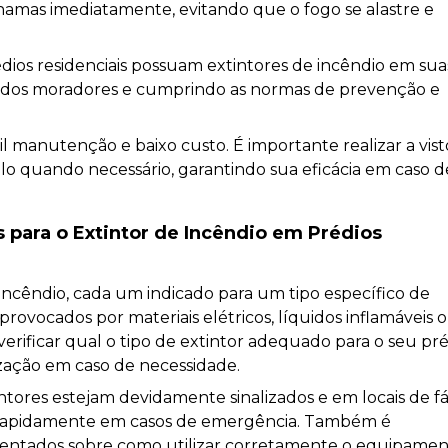
 chamas imediatamente, evitando que o fogo se alastre e
rédios residenciais possuam extintores de incêndio em sua
 dos moradores e cumprindo as normas de prevenção e
l manutenção e baixo custo. É importante realizar a vist
lo quando necessário, garantindo sua eficácia em caso d
para o Extintor de Incêndio em Prédios
 incêndio, cada um indicado para um tipo específico de
rovocados por materiais elétricos, líquidos inflamáveis 
e verificar qual o tipo de extintor adequado para o seu pr
lização em caso de necessidade.
tores estejam devidamente sinalizados e em locais de fá
os rapidamente em casos de emergência. Também é
ientados sobre como utilizar corretamente o equipamen