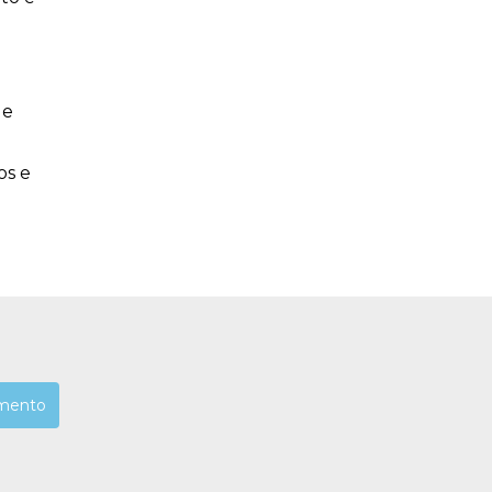
de
os e
mento