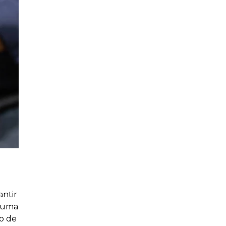
antir
o uma
o de