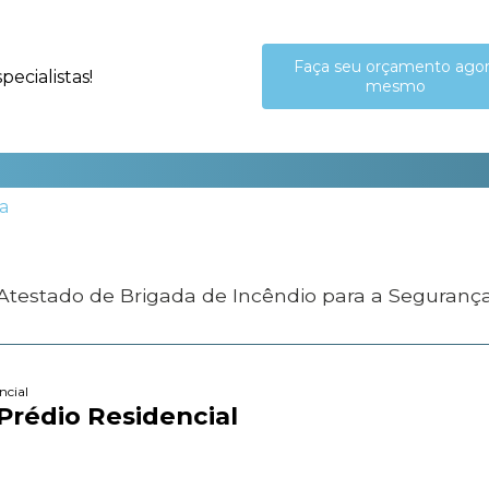
Faça seu orçamento ago
ecialistas!
mesmo
 Atestado de Brigada de Incêndio para a Seguranç
ncial
 Prédio Residencial