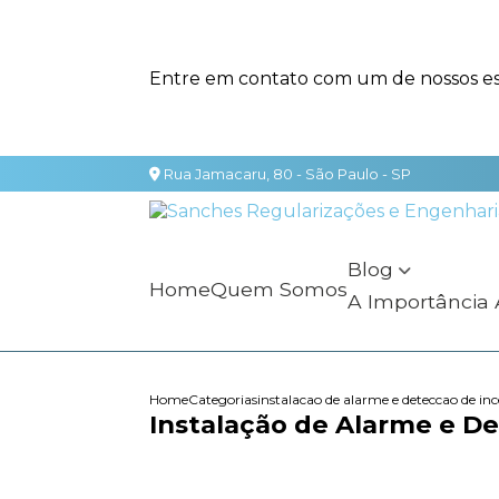
Entre em contato com um de nossos esp
Rua Jamacaru, 80 - São Paulo - SP
Blog
Home
Quem Somos
A Importância
Home
Categorias
instalacao de alarme e deteccao de in
Instalação de Alarme e De