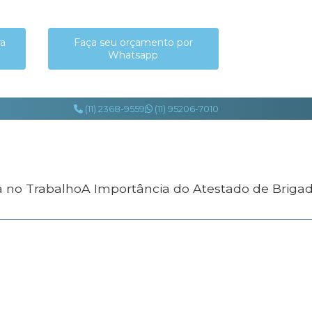
ra
Faça seu orçamento por
Whatsapp
(11) 2368-9559
(11) 95206-7010
a no Trabalho
A Importância do Atestado de Briga