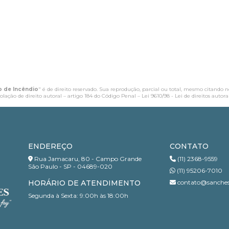
 de Incêndio​
" é de direito reservado. Sua reprodução, parcial ou total, mesmo citando n
iolação de direito autoral – artigo 184 do Código Penal –
Lei 9610/98 - Lei de direitos autora
ENDEREÇO
CONTATO
Rua Jamacaru, 80 - Campo Grande
(11) 2368-9559
São Paulo - SP - 04689-020
(11) 95206-7010
HORÁRIO DE ATENDIMENTO
contato@sanches
Segunda à Sexta: 9:00h às 18:00h