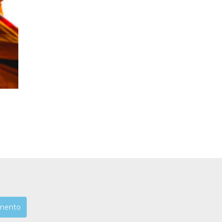
mento