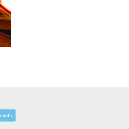
mento