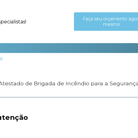
Faça seu orçamento ago
ecialistas!
mesmo
 Atestado de Brigada de Incêndio para a Seguranç
tenção​