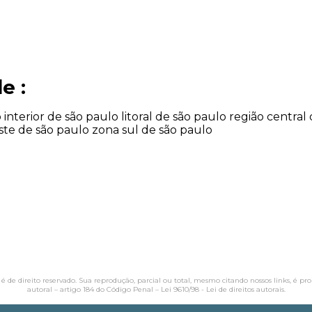
e :
o
interior de são paulo
litoral de são paulo
região central
ste de são paulo
zona sul de são paulo
 é de direito reservado. Sua reprodução, parcial ou total, mesmo citando nossos links, é pr
autoral – artigo 184 do Código Penal –
Lei 9610/98 - Lei de direitos autorais
.