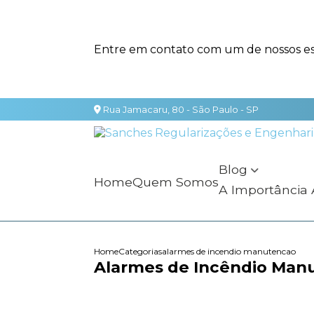
Entre em contato com um de nossos esp
Rua Jamacaru, 80 - São Paulo - SP
Blog
Home
Quem Somos
A Importância
Home
Categorias
alarmes de incendio manutencao
Alarmes de Incêndio Manu