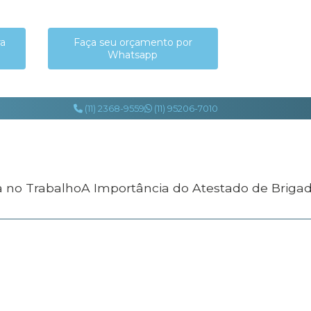
ra
Faça seu orçamento por
Whatsapp
(11) 2368-9559
(11) 95206-7010
a no Trabalho
A Importância do Atestado de Briga