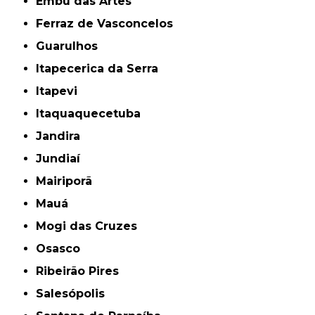
Embu das Artes
Ferraz de Vasconcelos
Guarulhos
Itapecerica da Serra
Itapevi
Itaquaquecetuba
Jandira
Jundiaí
Mairiporã
Mauá
Mogi das Cruzes
Osasco
Ribeirão Pires
Salesópolis