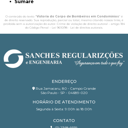
Sumaré
O conteúdo do texto "
Vistoria do Corpo de Bombeiros em Condominios
" é
de direito reservado. Sua reprodução, parcial ou total, mesmo citando nossos links, é
proibida sem a autorização do autor. Crime de violação de direito autoral – artigo 184
do Código Penal –
Lei 9610/98 - Lei de direitos autorais
.
ENDEREÇO
Rua Jamacaru, 80 - Campo Grande
São Paulo - SP - 04689-020
HORÁRIO DE ATENDIMENTO
Segunda à Sexta: 9:00h às 18:00h
CONTATO
(11) 2368-9559