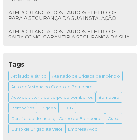
A IMPORTÂNCIA DOS LAUDOS ELÉTRICOS
PARA A SEGURANÇA DA SUA INSTALAÇÃO
A IMPORTÂNCIA DOS LAUDOS ELÉTRICOS:
SAIBA COMO GARANTIR A SEGURANÇA DA SUA
INSTALAÇÃO
ALVARÁ DO BOMBEIRO: TUDO QUE VOCÊ
PRECISA SABER
Tags
ALVARÁ DO BOMBEIRO: COMO OBTER E SUA
Art laudo elétrico
Atestado de Brigada de Incêndio
IMPORTÂNCIA
Auto de Vistoria do Corpo de Bombeiros
ALVARÁ DO BOMBEIRO: TUDO O QUE VOCÊ
Auto de vistoria de corpo de bombeiros
Bombeiro
PRECISA SABER PARA OBTER O SEU
Bombeiros
Brigada
CLCB
ALVARÁ FUNCIONAMENTO VIGILÂNCIA
Certificado de Licença Corpo de Bombeiros
Curso
SANITÁRIA
Curso de Brigadista Valor
Empresa Avcb
ALVARÁS DE FUNCIONAMENTO VIGILÂNCIAS
SANITÁRIAS
Empresa de combate a incêndio