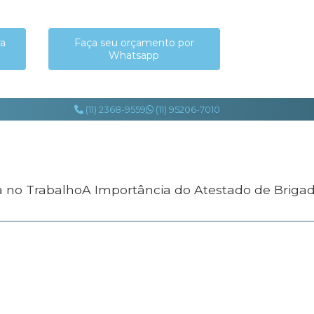
ra
Faça seu orçamento por
Whatsapp
(11) 2368-9559
(11) 95206-7010
a no Trabalho
A Importância do Atestado de Briga