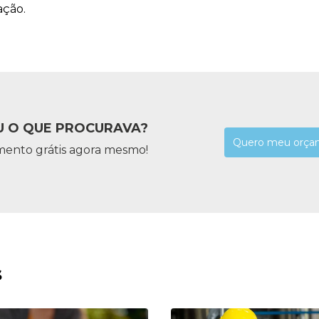
ação.
 O QUE PROCURAVA?
Quero meu orça
mento grátis agora mesmo!
s