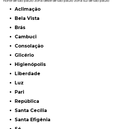
norte de são paulo
zona oeste de são paulo
zona sul de são paulo
Aclimação
Bela Vista
Brás
Cambuci
Consolação
Glicério
Higienópolis
Liberdade
Luz
Pari
República
Santa Cecília
Santa Efigênia
Sé