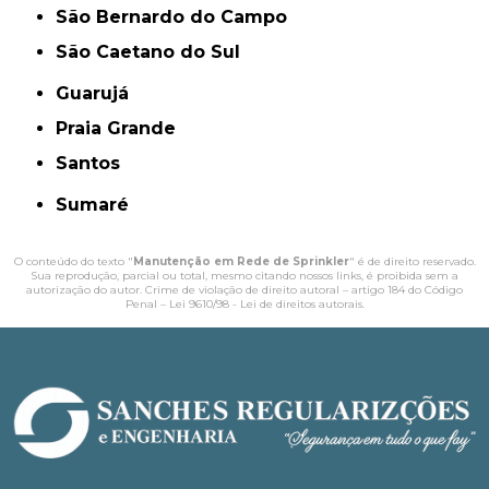
São Bernardo do Campo
São Caetano do Sul
Guarujá
Praia Grande
Santos
Sumaré
O conteúdo do texto "
Manutenção em Rede de Sprinkler​
" é de direito reservado.
Sua reprodução, parcial ou total, mesmo citando nossos links, é proibida sem a
autorização do autor. Crime de violação de direito autoral – artigo 184 do Código
Penal –
Lei 9610/98 - Lei de direitos autorais
.