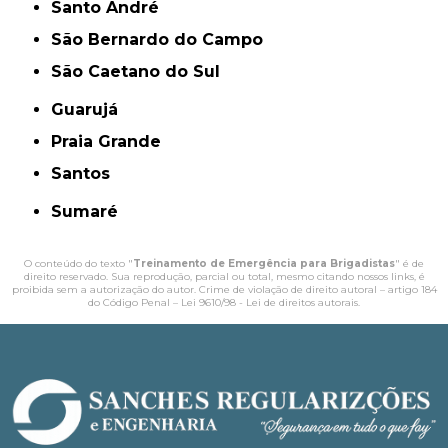
Santo André
São Bernardo do Campo
São Caetano do Sul
Guarujá
Praia Grande
Santos
Sumaré
O conteúdo do texto "
Treinamento de Emergência para Brigadistas
" é de
direito reservado. Sua reprodução, parcial ou total, mesmo citando nossos links, é
proibida sem a autorização do autor. Crime de violação de direito autoral – artigo 184
do Código Penal –
Lei 9610/98 - Lei de direitos autorais
.