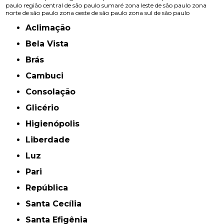
paulo
região central de são paulo
sumaré
zona leste de são paulo
zona
norte de são paulo
zona oeste de são paulo
zona sul de são paulo
Aclimação
Bela Vista
Brás
Cambuci
Consolação
Glicério
Higienópolis
Liberdade
Luz
Pari
República
Santa Cecília
Santa Efigênia