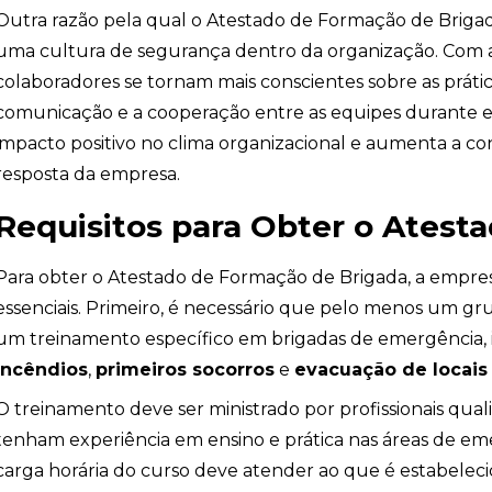
Outra razão pela qual o Atestado de Formação de Briga
uma cultura de segurança dentro da organização. Com 
colaboradores se tornam mais conscientes sobre as práti
comunicação e a cooperação entre as equipes durante 
impacto positivo no clima organizacional e aumenta a c
resposta da empresa.
Requisitos para Obter o Atest
Para obter o Atestado de Formação de Brigada, a empres
essenciais. Primeiro, é necessário que pelo menos um gr
um treinamento específico em brigadas de emergência,
incêndios
,
primeiros socorros
e
evacuação de locais
os
O treinamento deve ser ministrado por profissionais qual
tenham experiência em ensino e prática nas áreas de eme
carga horária do curso deve atender ao que é estabelec