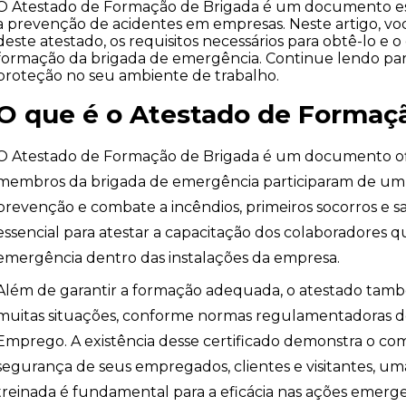
O Atestado de Formação de Brigada é um documento esse
a prevenção de acidentes em empresas. Neste artigo, vo
deste atestado, os requisitos necessários para obtê-lo e 
formação da brigada de emergência. Continue lendo par
proteção no seu ambiente de trabalho.
O que é o Atestado de Formaç
O Atestado de Formação de Brigada é um documento of
membros da brigada de emergência participaram de um 
prevenção e combate a incêndios, primeiros socorros e
essencial para atestar a capacitação dos colaboradores 
emergência dentro das instalações da empresa.
Além de garantir a formação adequada, o atestado tam
muitas situações, conforme normas regulamentadoras do
Emprego. A existência desse certificado demonstra o c
segurança de seus empregados, clientes e visitantes, 
treinada é fundamental para a eficácia nas ações emergen