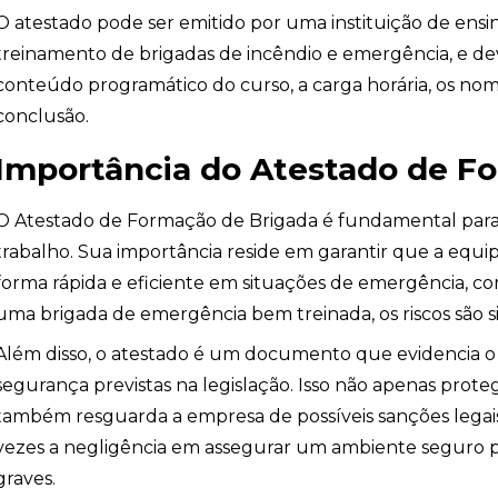
O atestado pode ser emitido por uma instituição de ens
treinamento de brigadas de incêndio e emergência, e de
conteúdo programático do curso, a carga horária, os nom
conclusão.
Importância do Atestado de F
O Atestado de Formação de Brigada é fundamental par
trabalho. Sua importância reside em garantir que a equip
forma rápida e eficiente em situações de emergência, c
uma brigada de emergência bem treinada, os riscos são s
Além disso, o atestado é um documento que evidencia 
segurança previstas na legislação. Isso não apenas proteg
também resguarda a empresa de possíveis sanções legais
vezes a negligência em assegurar um ambiente seguro p
graves.