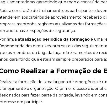
regulamentadoras, garantindo que todo o conteúdo nece
Após a conclusão do treinamento, os participantes devem
atenderem aos critérios de aproveitamento receberão o
ndio
empresa mantenha registros atualizados das formações rea
em auditorias e inspeções de segurança.
Por fim, a
atualização periódica da formação
é uma r
Dependendo das diretrizes internas ou das regulamentaç
que os membros da brigada façam treinamentos de recic
anos, garantindo que estejam sempre preparados para agi
Como Realizar a Formação de 
Realizar a formação de uma brigada de emergência é u
planejamento e organização. O primeiro passo é identific
designados para fazer parte da brigada, levando em cons
interesse em participar.