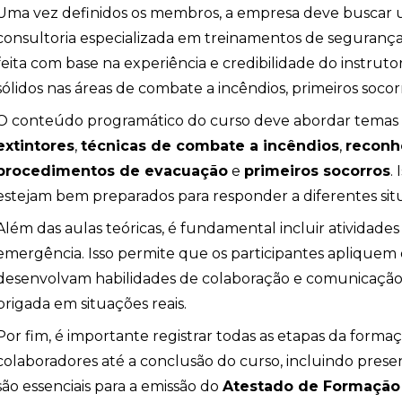
Uma vez definidos os membros, a empresa deve buscar u
consultoria especializada em treinamentos de segurança
feita com base na experiência e credibilidade do instru
sólidos nas áreas de combate a incêndios, primeiros soco
O conteúdo programático do curso deve abordar temas
extintores
,
técnicas de combate a incêndios
,
reconh
procedimentos de evacuação
e
primeiros socorros
.
estejam bem preparados para responder a diferentes si
Além das aulas teóricas, é fundamental incluir atividade
emergência. Isso permite que os participantes apliquem
io
desenvolvam habilidades de colaboração e comunicação, e
brigada em situações reais.
Por fim, é importante registrar todas as etapas da forma
colaboradores até a conclusão do curso, incluindo presenç
são essenciais para a emissão do
Atestado de Formação