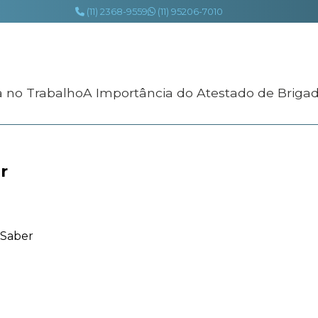
(11) 2368-9559
(11) 95206-7010
a no Trabalho
A Importância do Atestado de Briga
r