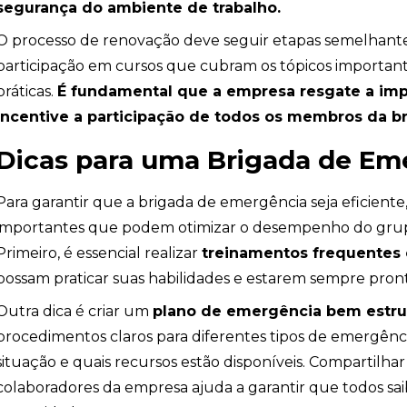
segurança do ambiente de trabalho.
O processo de renovação deve seguir etapas semelhantes
participação em cursos que cubram os tópicos importante
ção
práticas.
É fundamental que a empresa resgate a imp
incentive a participação de todos os membros da br
Dicas para uma Brigada de Eme
Para garantir que a brigada de emergência seja eficiente
importantes que podem otimizar o desempenho do grupo 
Primeiro, é essencial realizar
treinamentos frequentes 
possam praticar suas habilidades e estarem sempre pront
Outra dica é criar um
plano de emergência bem estru
procedimentos claros para diferentes tipos de emergênc
situação e quais recursos estão disponíveis. Compartilha
colaboradores da empresa ajuda a garantir que todos sa
ombeiros