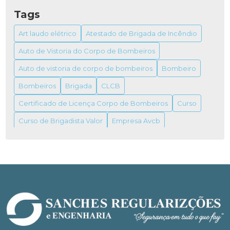
ALVARÁ DO BOMBEIRO: TUDO QUE VOCÊ
PRECISA SABER
Tags
ALVARÁ DO BOMBEIRO: COMO OBTER E SUA
Art laudo elétrico
Atestado de Brigada de Incêndio
IMPORTÂNCIA
Auto de Vistoria do Corpo de Bombeiros
ALVARÁ DO BOMBEIRO: TUDO O QUE VOCÊ
Auto de vistoria de corpo de bombeiros
Bombeiro
PRECISA SABER PARA OBTER O SEU
Bombeiros
Brigada
CLCB
ALVARÁ FUNCIONAMENTO VIGILÂNCIA
Certificado de Licença Corpo de Bombeiros
Curso
SANITÁRIA
Curso de Brigadista Valor
Empresa Avcb
ALVARÁS DE FUNCIONAMENTO VIGILÂNCIAS
SANITÁRIAS
Empresa de combate a incêndio
Empresas de prevenção e combate a incêndio
Extintor
ANISTIA PARA IMÓVEL INDUSTRIAL: GUIA
COMPLETO PARA REGULARIZAÇÃO
Extintor de gás carbônico
Incêndio
ANISTIAS PARA IMÓVEIS RESIDENCIAIS: O QUE
Inspeção compressor de ar comprimido
VOCÊ PRECISA SABER
Inspeção de compressores
ART LAUDO ELÉTRICO: ENTENDA A
Inspeção em compressor de ar
Inspeções prediais
IMPORTÂNCIA