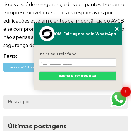
riscos à saúde e segurança dos ocupantes. Portanto,
é imprescindível que todos os responsáveis por
edificações estejam cientes da importância do AVCB
e se comprometam a mantê-lo em dia, assegurando
Olá! Fale agora pelo WhatsApp
não apenas a conformidade legal, mas também a
segurança de todos os que utilizam o espaço.
Insira seu telefone
Tags:
Laudos e Vistorias
INICIAR CONVERSA
1
Últimas postagens