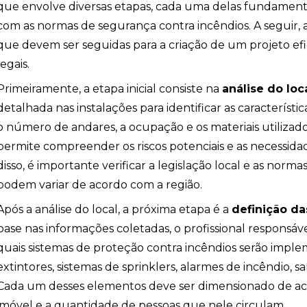
que envolve diversas etapas, cada uma delas fundamenta
com as normas de segurança contra incêndios. A seguir, 
que devem ser seguidas para a criação de um projeto efi
legais.
Primeiramente, a etapa inicial consiste na
análise do loc
detalhada nas instalações para identificar as característi
o número de andares, a ocupação e os materiais utilizado
permite compreender os riscos potenciais e as necessida
disso, é importante verificar a legislação local e as nor
podem variar de acordo com a região.
io
Após a análise do local, a próxima etapa é a
definição d
base nas informações coletadas, o profissional responsá
quais sistemas de proteção contra incêndios serão implem
extintores, sistemas de sprinklers, alarmes de incêndio, s
Cada um desses elementos deve ser dimensionado de aco
imóvel e a quantidade de pessoas que nele circulam.