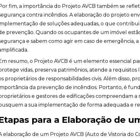
Por fim, a importância do Projeto AVCB também se reflet
segurança contra incêndios. A elaboração do projeto envol
implementação de soluções adequadas, o que contribui
ndio
de prevenção. Quando os ocupantes de um imóvel estão
segurança e sabem como agir em caso de emergência, a e
amplificada.
Em resumo, o Projeto AVCB é um elemento essencial para
protege vidas, preserva patrimônios, atende a requisitos l
os proprietários de responsabilidades civis. Além disso, 
importância da prevenção de incêndios. Portanto, é fu
proprietários e gestores de edificações compreendam a r
busquem a sua implementação de forma adequada e re
Etapas para a Elaboração de u
A elaboração de um Projeto AVCB (Auto de Vistoria do 