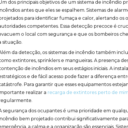
Um dos principais objetivos de um sistema de incêndio pr
incêndios antes que eles se espalhem. Sistemas de alarm
projetados para identificar fumaça e calor, alertando os 
autoridades competentes. Essa detecção precoce é crucia
evacuem o local com segurança e que os bombeiros ch
a situação.
Além da detecção, os sistemas de incêndio também inc
como extintores, sprinklers e mangueiras. A presença desse
contenção de incêndios em seus estágios iniciais. A instal
estratégicos e de fácil acesso pode fazer a diferença e
catástrofe. Para garantir que esses equipamentos esteja
importante realizar a
recarga de extintores perto de mi
regularmente.
A segurança dos ocupantes é uma prioridade em qualque
incêndio bem projetado contribui significativamente par
emergência, a calma e a organização são essenciais. Sist