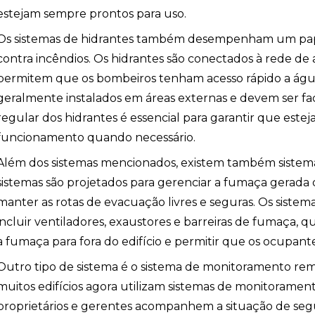
estejam sempre prontos para uso.
Os sistemas de hidrantes também desempenham um pap
ção
contra incêndios. Os hidrantes são conectados à rede d
permitem que os bombeiros tenham acesso rápido a água
geralmente instalados em áreas externas e devem ser fa
regular dos hidrantes é essencial para garantir que est
funcionamento quando necessário.
Além dos sistemas mencionados, existem também sistema
sistemas são projetados para gerenciar a fumaça gerada
manter as rotas de evacuação livres e seguras. Os sist
incluir ventiladores, exaustores e barreiras de fumaça, 
a fumaça para fora do edifício e permitir que os ocupa
Outro tipo de sistema é o sistema de monitoramento rem
muitos edifícios agora utilizam sistemas de monitorame
proprietários e gerentes acompanhem a situação de seg
ombeiros