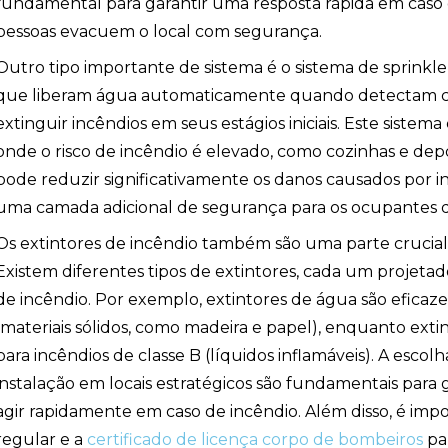
fundamental para garantir uma resposta rápida em caso 
pessoas evacuem o local com segurança.
Outro tipo importante de sistema é o sistema de sprinklers
que liberam água automaticamente quando detectam ca
extinguir incêndios em seus estágios iniciais. Este sistem
onde o risco de incêndio é elevado, como cozinhas e depós
pode reduzir significativamente os danos causados por i
uma camada adicional de segurança para os ocupantes do
Os extintores de incêndio também são uma parte crucial 
Existem diferentes tipos de extintores, cada um projetad
de incêndio. Por exemplo, extintores de água são eficaze
(materiais sólidos, como madeira e papel), enquanto ex
para incêndios de classe B (líquidos inflamáveis). A escol
instalação em locais estratégicos são fundamentais para
agir rapidamente em caso de incêndio. Além disso, é imp
regular e a
certificado de licença corpo de bombeiros
par