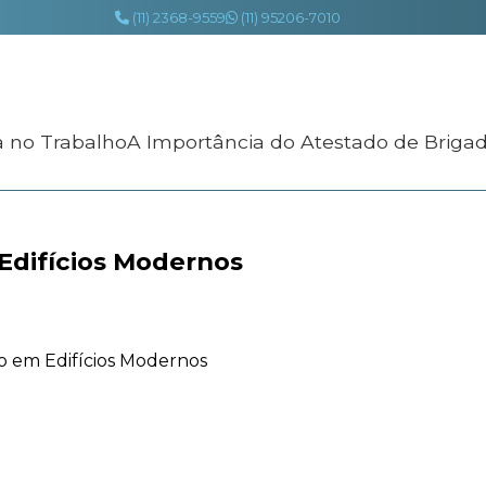
(11) 2368-9559
(11) 95206-7010
a no Trabalho
A Importância do Atestado de Briga
Edifícios Modernos