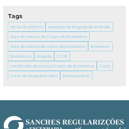
ALVARÁ DO BOMBEIRO: TUDO QUE VOCÊ
PRECISA SABER
Tags
ALVARÁ DO BOMBEIRO: COMO OBTER E SUA
Art laudo elétrico
Atestado de Brigada de Incêndio
IMPORTÂNCIA
Auto de Vistoria do Corpo de Bombeiros
ALVARÁ DO BOMBEIRO: TUDO O QUE VOCÊ
Auto de vistoria de corpo de bombeiros
Bombeiro
PRECISA SABER PARA OBTER O SEU
Bombeiros
Brigada
CLCB
ALVARÁ FUNCIONAMENTO VIGILÂNCIA
Certificado de Licença Corpo de Bombeiros
Curso
SANITÁRIA
Curso de Brigadista Valor
Empresa Avcb
ALVARÁS DE FUNCIONAMENTO VIGILÂNCIAS
SANITÁRIAS
Empresa de combate a incêndio
Empresas de prevenção e combate a incêndio
Extintor
ANISTIA PARA IMÓVEL INDUSTRIAL: GUIA
COMPLETO PARA REGULARIZAÇÃO
Extintor de gás carbônico
Incêndio
ANISTIAS PARA IMÓVEIS RESIDENCIAIS: O QUE
Inspeção compressor de ar comprimido
VOCÊ PRECISA SABER
Inspeção de compressores