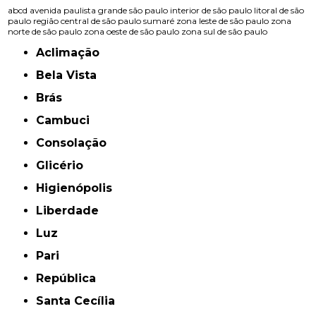
abcd
avenida paulista
grande são paulo
interior de são paulo
litoral de são
paulo
região central de são paulo
sumaré
zona leste de são paulo
zona
norte de são paulo
zona oeste de são paulo
zona sul de são paulo
Aclimação
Bela Vista
Brás
Cambuci
Consolação
Glicério
Higienópolis
Liberdade
Luz
Pari
República
Santa Cecília