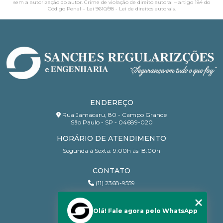
sem a autorização do autor. Crime de violação de direito autoral – artigo 184 do
Código Penal –
Lei 9610/98 - Lei de direitos autorais
.
ENDEREÇO
Rua Jamacaru, 80 - Campo Grande
São Paulo - SP - 04689-020
HORÁRIO DE ATENDIMENTO
Segunda à Sexta: 9:00h às 18:00h
CONTATO
(11) 2368-9559
(11) 95206-7010
contato@sanchesri.com.br
Olá! Fale agora pelo WhatsApp