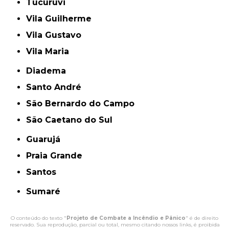
Tucuruvi
Vila Guilherme
Vila Gustavo
Vila Maria
Diadema
Santo André
São Bernardo do Campo
São Caetano do Sul
Guarujá
Praia Grande
Santos
Sumaré
O conteúdo do texto "
Projeto de Combate a Incêndio e Pânico
" é de direito
reservado. Sua reprodução, parcial ou total, mesmo citando nossos links, é proibida