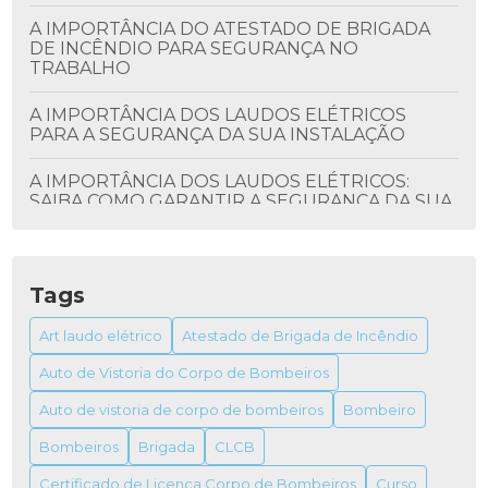
A IMPORTÂNCIA DO ATESTADO DE BRIGADA
DE INCÊNDIO PARA SEGURANÇA NO
TRABALHO
A IMPORTÂNCIA DOS LAUDOS ELÉTRICOS
PARA A SEGURANÇA DA SUA INSTALAÇÃO
A IMPORTÂNCIA DOS LAUDOS ELÉTRICOS:
SAIBA COMO GARANTIR A SEGURANÇA DA SUA
INSTALAÇÃO
ALVARÁ DO BOMBEIRO: TUDO QUE VOCÊ
PRECISA SABER
Tags
ALVARÁ DO BOMBEIRO: COMO OBTER E SUA
Art laudo elétrico
Atestado de Brigada de Incêndio
IMPORTÂNCIA
Auto de Vistoria do Corpo de Bombeiros
ALVARÁ DO BOMBEIRO: TUDO O QUE VOCÊ
Auto de vistoria de corpo de bombeiros
Bombeiro
PRECISA SABER PARA OBTER O SEU
Bombeiros
Brigada
CLCB
ALVARÁ FUNCIONAMENTO VIGILÂNCIA
Certificado de Licença Corpo de Bombeiros
Curso
SANITÁRIA