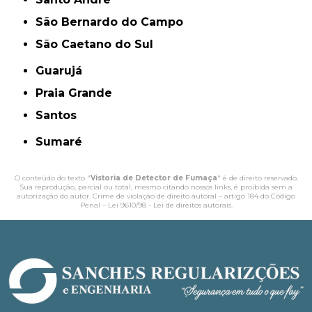
São Bernardo do Campo
São Caetano do Sul
Guarujá
Praia Grande
Santos
Sumaré
O conteúdo do texto "
Vistoria de Detector de Fumaça
" é de direito reservado.
Sua reprodução, parcial ou total, mesmo citando nossos links, é proibida sem a
autorização do autor. Crime de violação de direito autoral – artigo 184 do Código
Penal –
Lei 9610/98 - Lei de direitos autorais
.