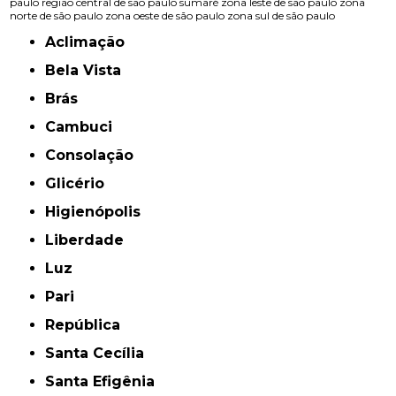
paulo
região central de são paulo
sumaré
zona leste de são paulo
zona
norte de são paulo
zona oeste de são paulo
zona sul de são paulo
Aclimação
Bela Vista
Brás
Cambuci
Consolação
Glicério
Higienópolis
Liberdade
Luz
Pari
República
Santa Cecília
Santa Efigênia