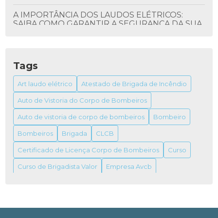
A IMPORTÂNCIA DOS LAUDOS ELÉTRICOS:
SAIBA COMO GARANTIR A SEGURANÇA DA SUA
INSTALAÇÃO
ALVARÁ DO BOMBEIRO: TUDO QUE VOCÊ
PRECISA SABER
Tags
ALVARÁ DO BOMBEIRO: COMO OBTER E SUA
Art laudo elétrico
Atestado de Brigada de Incêndio
IMPORTÂNCIA
Auto de Vistoria do Corpo de Bombeiros
ALVARÁ DO BOMBEIRO: TUDO O QUE VOCÊ
Auto de vistoria de corpo de bombeiros
Bombeiro
PRECISA SABER PARA OBTER O SEU
Bombeiros
Brigada
CLCB
ALVARÁ FUNCIONAMENTO VIGILÂNCIA
Certificado de Licença Corpo de Bombeiros
Curso
SANITÁRIA
Curso de Brigadista Valor
Empresa Avcb
ALVARÁS DE FUNCIONAMENTO VIGILÂNCIAS
SANITÁRIAS
Empresa de combate a incêndio
Empresas de prevenção e combate a incêndio
Extintor
ANISTIA PARA IMÓVEL INDUSTRIAL: GUIA
COMPLETO PARA REGULARIZAÇÃO
Extintor de gás carbônico
Incêndio