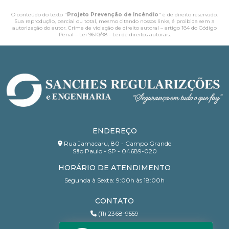
O conteúdo do texto "
Projeto Prevenção de Incêndio
" é de direito reservado.
Sua reprodução, parcial ou total, mesmo citando nossos links, é proibida sem a
autorização do autor. Crime de violação de direito autoral – artigo 184 do Código
Penal –
Lei 9610/98 - Lei de direitos autorais
.
ENDEREÇO
Rua Jamacaru, 80 - Campo Grande
São Paulo - SP - 04689-020
HORÁRIO DE ATENDIMENTO
Segunda à Sexta: 9:00h às 18:00h
CONTATO
(11) 2368-9559
(11) 95206-7010