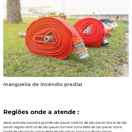
mangueira de incêndio predial
Regiões onde a atende :
abcd
avenida paulista
grande são paulo
interior de são paulo
litoral de são
paulo
região central de são paulo
sumaré
zona leste de são paulo
zona
norte de são paulo
zona oeste de são paulo
zona sul de são paulo