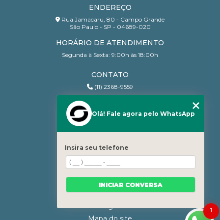
ENDEREÇO
Rua Jamacaru, 80 - Campo Grande
São Paulo - SP - 04689-020
HORÁRIO DE ATENDIMENTO
Segunda à Sexta: 9:00h às 18:00h
CONTATO
(11) 2368-9559
(11) 95206-7010
contato@sanchesri.com.br
Olá! Fale agora pelo WhatsApp
MENU
Home
Insira seu telefone
Quem Somos
Blog
Serviços
INICIAR CONVERSA
Contato
Categorias
1
Mapa do site