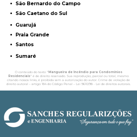
São Bernardo do Campo
São Caetano do Sul
Guarujá
Praia Grande
Santos
Sumaré
O conteúdo do texto "
Mangueira de Incêndio para Condomínio​s
Residenciais
" é de direito reservado. Sua reprodução, parcial ou total, mesmo
citando nossos links, é proibida sem a autorização do autor. Crime de violação de
direito autoral – artigo 184 do Código Penal –
Lei 9610/98 - Lei de direitos autorais
.