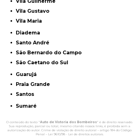
Vila Guilherme
Vila Gustavo
Vila Maria
Diadema
Santo André
São Bernardo do Campo
São Caetano do Sul
Guarujá
Praia Grande
Santos
Sumaré
O conteúdo do texto "
Auto de Vistoria dos Bombeiros
" é de direito reservado.
Sua reprodução, parcial ou total, mesmo citando nossos links, é proibida sem a
autorização do autor. Crime de violação de direito autoral – artigo 184 do Código
Penal –
Lei 9610/98 - Lei de direitos autorais
.