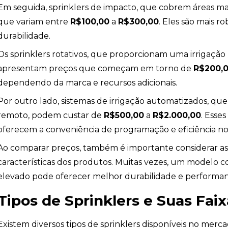
Em seguida, sprinklers de impacto, que cobrem áreas mai
que variam entre
R$100,00
a
R$300,00
. Eles são mais 
durabilidade.
Os sprinklers rotativos, que proporcionam uma irrigação
apresentam preços que começam em torno de
R$200,
dependendo da marca e recursos adicionais.
Por outro lado, sistemas de irrigação automatizados, qu
remoto, podem custar de
R$500,00
a
R$2.000,00
. Esse
oferecem a conveniência de programação e eficiência no
Ao comparar preços, também é importante considerar as 
características dos produtos. Muitas vezes, um model
elevado pode oferecer melhor durabilidade e performan
os
Tipos de Sprinklers e Suas Fai
Existem diversos tipos de sprinklers disponíveis no merc