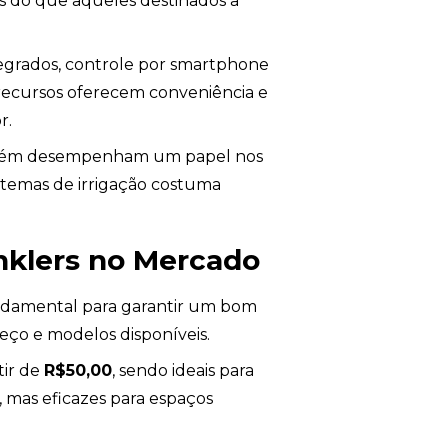
s do que aqueles destinados a
tegrados, controle por smartphone
s recursos oferecem conveniência e
r.
ambém desempenham um papel nos
stemas de irrigação costuma
nklers no Mercado
ndamental para garantir um bom
reço e modelos disponíveis.
tir de
R$50,00
, sendo ideais para
 mas eficazes para espaços