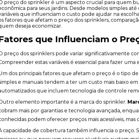
O preço do sprinkler é um aspecto crucial para quem bus
econômica para seus jardins. Desde modelos simples até
variáveis que influenciam o custo pode ajudar na escolha
os fatores que afetam o preço dos sprinklers, comparação
quem deseja economizar.
Fatores que Influenciam o Preç
O preço dos sprinklers pode variar significativamente co
Compreender estas variáveis é essencial para fazer uma 
Um dos principais fatores que afetam o preço é o tipo de 
simples e manuais tendem a ter um custo mais baixo 
automatizados que incluem tecnologia de controle remo
Outro elemento importante é a marca do sprinkler.
Mar
cobram mais por garantias e tecnologia avançada, enqu
conhecidas podem oferecer preços mais acessíveis, mas 
A capacidade de cobertura também influencia o preço. S