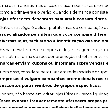
Uma das maneiras mais eficazes é acompanhar as promo
como a primavera e o verão, quando a demanda por sist
ção
lojas oferecem descontos para atrair consumidores
Outra estratégia é utilizar plataformas de comparação d
especializados permitem que você compare difere
diversas lojas, facilitando a identificação das melho
Assinar newsletters de empresas de jardinagem e lojas d
uma ótima forma de receber promoções diretamente no
marcas enviam cupons ou informam sobre vendas ex
Além disso, considere pesquisar em redes sociais e grup
empresas divulgam campanhas promocionais nas re
descontos para membros de grupos específicos.
Por fim, não hesite em visitar lojas físicas durante liqui
Esses eventos frequentemente oferecem preços pr
para negociar descontos adicionais diretamente c
ombeiros