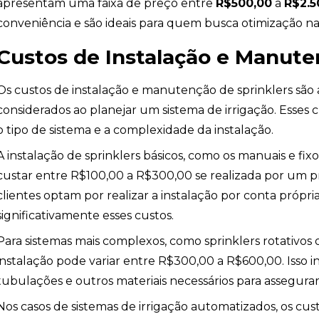
apresentam uma faixa de preço entre
R$500,00
a
R$2.5
conveniência e são ideais para quem busca otimização na 
Custos de Instalação e Manute
Os custos de instalação e manutenção de sprinklers são 
considerados ao planejar um sistema de irrigação. Esses
o tipo de sistema e a complexidade da instalação.
A instalação de sprinklers básicos, como os manuais e fix
custar entre R$100,00 a R$300,00 se realizada por um pr
clientes optam por realizar a instalação por conta própri
io
significativamente esses custos.
Para sistemas mais complexos, como sprinklers rotativos 
instalação pode variar entre R$300,00 a R$600,00. Isso in
tubulações e outros materiais necessários para assegu
Nos casos de sistemas de irrigação automatizados, os cus