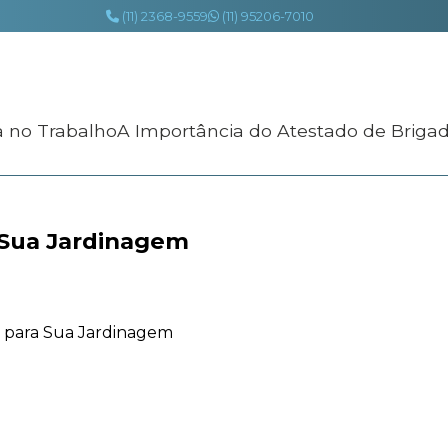
(11) 2368-9559
(11) 95206-7010
a no Trabalho
A Importância do Atestado de Briga
 Sua Jardinagem