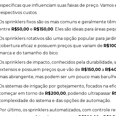
específicas que influenciam suas faixas de preço. Vamos ex
respectivos custos.
Os sprinklers fixos são os mais comuns e geralmente têm
ndio
entre
R$50,00
e
R$150,00
. Eles são ideais para áreas peq
Os sprinklers rotativos são uma opção popular para jard
cobertura eficaz e possuem preços que variam de
R$10
marca e do tamanho do bico.
Os sprinklers de impacto, conhecidos pela durabilidade
extensos e possuem preços que vão de
R$150,00
a
R$40
mais abrangente, mas podem ser um pouco mais barulh
Os sistemas de irrigação por gotejamento, focados na ef
começar em torno de
R$200,00
, podendo ultrapassar
R
complexidade do sistema e das opções de automação.
Por último, os sprinklers automatizados, com controle re