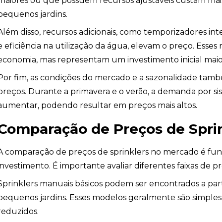
maiores ou que possuem recursos ajustáveis custam mai
pequenos jardins.
Além disso, recursos adicionais, como temporizadores in
e eficiência na utilização da água, elevam o preço. Esse
economia, mas representam um investimento inicial maio
Por fim, as condições do mercado e a sazonalidade t
preços. Durante a primavera e o verão, a demanda por si
aumentar, podendo resultar em preços mais altos.
Comparação de Preços de Spri
A comparação de preços de sprinklers no mercado é fu
investimento. É importante avaliar diferentes faixas de p
Sprinklers manuais básicos podem ser encontrados a par
pequenos jardins. Esses modelos geralmente são simples,
reduzidos.