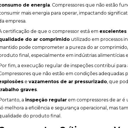
consumo de energia
. Compressores que não estão fu
consumir mais energia para operar, impactando signific
da empresa.
A certificação de que o compressor está em
excelentes
qualidade do ar comprimido
utilizado em processos i
mantido pode comprometer a pureza do ar comprimido, 
produto final, especialmente em indústrias alimentícias 
Por fim, a execução regular de inspeções contribui para
Compressores que não estão em condições adequadas p
explosões
e
vazamentos de ar pressurizado
, que po
trabalho graves
.
Portanto, a
inspeção regular
em compressores de ar é u
só melhora a eficiência e segurança operacional, mas t
qualidade do produto final.