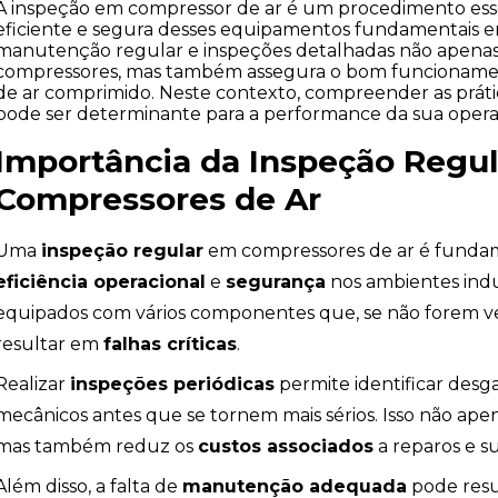
A inspeção em compressor de ar é um procedimento esse
eficiente e segura desses equipamentos fundamentais em 
manutenção regular e inspeções detalhadas não apenas p
compressores, mas também assegura o bom funcioname
de ar comprimido. Neste contexto, compreender as prát
pode ser determinante para a performance da sua opera
Importância da Inspeção Regu
Compressores de Ar
Uma
inspeção regular
em compressores de ar é funda
eficiência operacional
e
segurança
nos ambientes indus
equipados com vários componentes que, se não forem v
resultar em
falhas críticas
.
Realizar
inspeções periódicas
permite identificar desg
mecânicos antes que se tornem mais sérios. Isso não ape
mas também reduz os
custos associados
a reparos e s
Além disso, a falta de
manutenção adequada
pode res