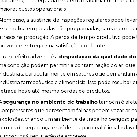
manutenção adequada tendem a trabalhar de maneira m
maiores custos operacionais.
Além disso, a ausência de inspeções regulares pode leva
Isso implica em paradas não programadas, causando inte
atrasos na produção. A perda de tempo produtivo pode t
prazos de entrega e na satisfação do cliente.
Outro efeito adverso é a
degradação da qualidade do
má condição podem permitir a contaminação do ar, qu
industriais, particularmente em setores que demandam 
indústria farmacêutica e alimentícia. Isso pode resultar e
io
retrabalhos e até mesmo perdas de produtos.
A
segurança no ambiente de trabalho
também é afeta
Compressores que apresentam falhas podem vazar ar c
explosões, criando um ambiente de trabalho perigoso par
termos de segurança e saúde ocupacional é incalculável 
e impactos à reputação da empresa.