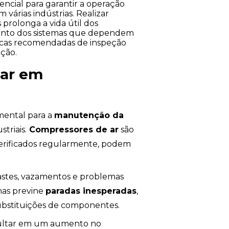
ncial para garantir a operação
várias indústrias. Realizar
rolonga a vida útil dos
nto dos sistemas que dependem
icas recomendadas de inspeção
ção.
lar em
mental para a
manutenção da
triais.
Compressores de ar
são
erificados regularmente, podem
astes, vazamentos e problemas
nas previne
paradas inesperadas
,
ubstituições de componentes.
ultar em um aumento no