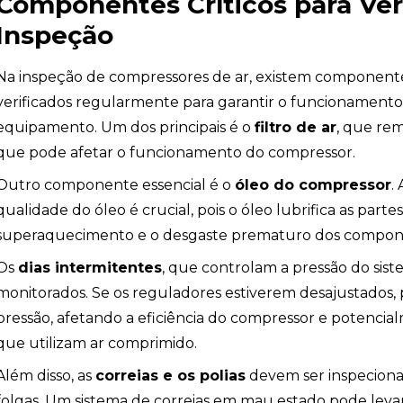
Componentes Críticos para Ver
Inspeção
Na inspeção de compressores de ar, existem componente
verificados regularmente para garantir o funcionament
equipamento. Um dos principais é o
filtro de ar
, que re
que pode afetar o funcionamento do compressor.
Outro componente essencial é o
óleo do compressor
.
qualidade do óleo é crucial, pois o óleo lubrifica as parte
superaquecimento e o desgaste prematuro dos compone
Os
dias intermitentes
, que controlam a pressão do sis
monitorados. Se os reguladores estiverem desajustados,
pressão, afetando a eficiência do compressor e potencia
os
que utilizam ar comprimido.
Além disso, as
correias e os polias
devem ser inspeciona
folgas. Um sistema de correias em mau estado pode leva