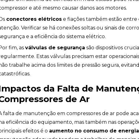
compressor e até mesmo causar danos aos motores.
Os
conectores elétricos
e fiações também estão entr
atenção. Verificar se há conexões soltas ou sinais de cor
ndio
segurança e a eficiência do sistema elétrico.
Por fim, as
válvulas de segurança
são dispositivos cruc
regularmente. Estas válvulas precisam estar operacionai
não trabalhe acima dos limites de pressão segura, evitand
catastróficas.
Impactos da Falta de Manute
Compressores de Ar
A falta de manutenção em compressores de ar pode acar
na eficiência do equipamento, mas também nas operaçõ
principais efeitos é o
aumento no consumo de energi