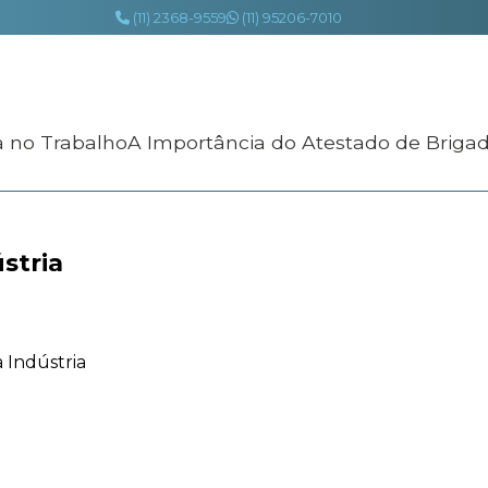
(11) 2368-9559
(11) 95206-7010
a no Trabalho
A Importância do Atestado de Briga
stria