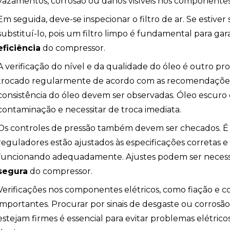
vazamentos, corrosão ou danos visíveis nos componentes
Em seguida, deve-se inspecionar o filtro de ar. Se estiver
substituí-lo, pois um filtro limpo é fundamental para gar
ção
eficiência
do compressor.
A verificação do nível e da qualidade do óleo é outro pr
trocado regularmente de acordo com as recomendações d
consistência do óleo devem ser observadas. Óleo escuro
contaminação e necessitar de troca imediata.
Os controles de pressão também devem ser checados. É 
reguladores estão ajustados às especificações corretas 
funcionando adequadamente. Ajustes podem ser necessár
segura
do compressor.
Verificações nos componentes elétricos, como fiação e c
importantes. Procurar por sinais de desgaste ou corrosão
estejam firmes é essencial para evitar problemas elétri
ombeiros