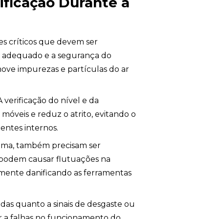
ificação Durante a
s críticos que devem ser
o adequado e a segurança do
move impurezas e partículas do ar
 A verificação do nível e da
s móveis e reduz o atrito, evitando o
ntes internos.
tema, também precisam ser
 podem causar flutuações na
lmente danificando as ferramentas
das quanto a sinais de desgaste ou
r a falhas no funcionamento do