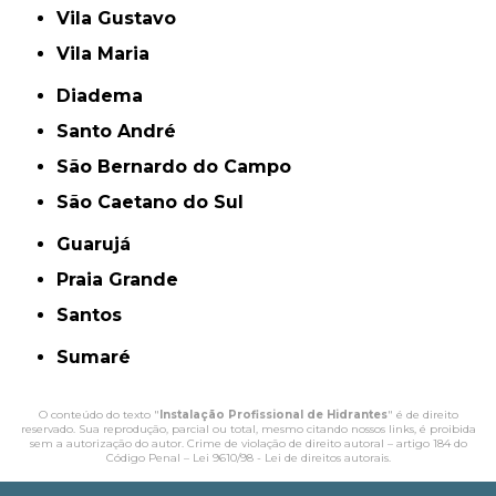
Vila Gustavo
Vila Maria
Diadema
Santo André
São Bernardo do Campo
São Caetano do Sul
Guarujá
Praia Grande
Santos
Sumaré
O conteúdo do texto "
Instalação Profissional de Hidrantes
" é de direito
reservado. Sua reprodução, parcial ou total, mesmo citando nossos links, é proibida
sem a autorização do autor. Crime de violação de direito autoral – artigo 184 do
Código Penal –
Lei 9610/98 - Lei de direitos autorais
.