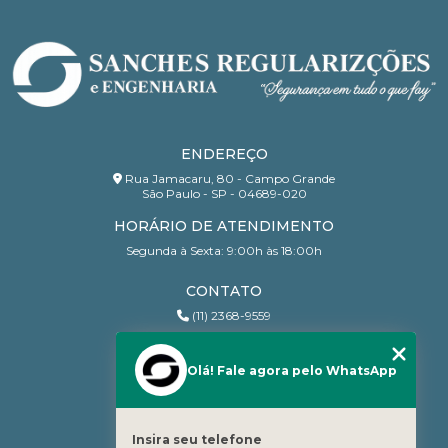
ENDEREÇO
Rua Jamacaru, 80 - Campo Grande
São Paulo - SP - 04689-020
HORÁRIO DE ATENDIMENTO
Segunda à Sexta: 9:00h às 18:00h
CONTATO
(11) 2368-9559
(11) 95206-7010
contato@sanchesri.com.br
Olá! Fale agora pelo WhatsApp
MENU
Home
Insira seu telefone