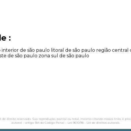
e :
o
interior de são paulo
litoral de são paulo
região central
ste de são paulo
zona sul de são paulo
 é de direito reservado. Sua reprodução, parcial ou total, mesmo citando nossos links, é pro
autoral – artigo 184 do Código Penal –
Lei 9610/98 - Lei de direitos autorais
.