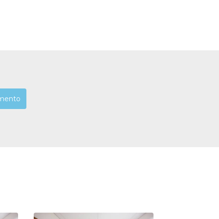
mento