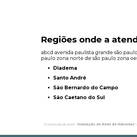
Regiões onde a atend
abcd
avenida paulista
grande são paul
paulo
zona norte de são paulo
zona oe
Diadema
Santo André
São Bernardo do Campo
São Caetano do Sul
O conteúdo do texto "
Instalação de Rede de Hidrantes​
"