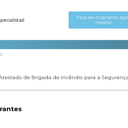
Faça seu orçamento ago
ecialistas!
mesmo
 Atestado de Brigada de Incêndio para a Seguranç
rantes​