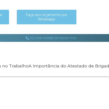
ra
Faça seu orçamento por
Whatsapp
(11) 2368-9559
(11) 95206-7010
a no Trabalho
A Importância do Atestado de Briga