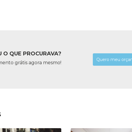
 O QUE PROCURAVA?
Quero meu orça
mento grátis agora mesmo!
s