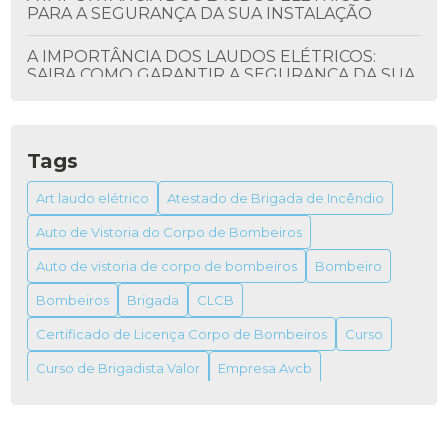
PARA A SEGURANÇA DA SUA INSTALAÇÃO
A IMPORTÂNCIA DOS LAUDOS ELÉTRICOS:
SAIBA COMO GARANTIR A SEGURANÇA DA SUA
INSTALAÇÃO
ALVARÁ DO BOMBEIRO: TUDO QUE VOCÊ
PRECISA SABER
Tags
ALVARÁ DO BOMBEIRO: COMO OBTER E SUA
Art laudo elétrico
Atestado de Brigada de Incêndio
IMPORTÂNCIA
Auto de Vistoria do Corpo de Bombeiros
ALVARÁ DO BOMBEIRO: TUDO O QUE VOCÊ
Auto de vistoria de corpo de bombeiros
Bombeiro
PRECISA SABER PARA OBTER O SEU
Bombeiros
Brigada
CLCB
ALVARÁ FUNCIONAMENTO VIGILÂNCIA
Certificado de Licença Corpo de Bombeiros
Curso
SANITÁRIA
Curso de Brigadista Valor
Empresa Avcb
ALVARÁS DE FUNCIONAMENTO VIGILÂNCIAS
SANITÁRIAS
Empresa de combate a incêndio
Empresas de prevenção e combate a incêndio
Extintor
ANISTIA PARA IMÓVEL INDUSTRIAL: GUIA