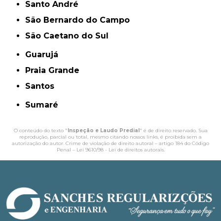
Santo André
São Bernardo do Campo
São Caetano do Sul
Guarujá
Praia Grande
Santos
Sumaré
O conteúdo do texto "
Inspeção e Laudo Predial
" é de direito reservado. Sua
reprodução, parcial ou total, mesmo citando nossos links, é proibida sem a
autorização do autor. Crime de violação de direito autoral – artigo 184 do Código
Penal –
Lei 9610/98 - Lei de direitos autorais
.