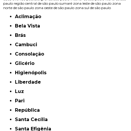
paulo
região central de são paulo
sumaré
zona leste de são paulo
zona
norte de são paulo
zona oeste de são paulo
zona sul de são paulo
Aclimação
Bela Vista
Brás
Cambuci
Consolação
Glicério
Higienópolis
Liberdade
Luz
Pari
República
Santa Cecília
Santa Efigênia