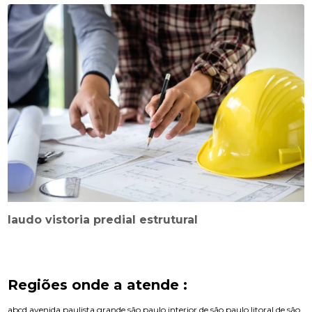
laudo vistoria predial estrutural
Regiões onde a atende :
abcd
avenida paulista
grande são paulo
interior de são paulo
litoral de são