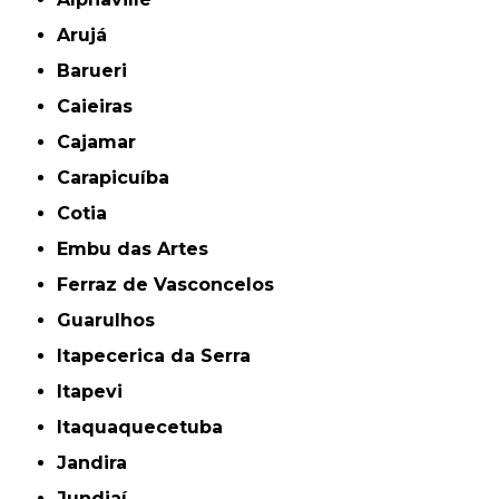
Arujá
Barueri
Caieiras
Cajamar
Carapicuíba
Cotia
Embu das Artes
Ferraz de Vasconcelos
Guarulhos
Itapecerica da Serra
Itapevi
Itaquaquecetuba
Jandira
Jundiaí