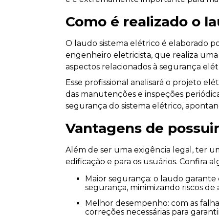
Como é realizado o la
O laudo sistema elétrico é elaborado p
engenheiro eletricista, que realiza uma 
aspectos relacionados à segurança elétr
Esse profissional analisará o projeto elé
das manutenções e inspeções periódicas
segurança do sistema elétrico, apontando
Vantagens de possuir
Além de ser uma exigência legal, ter u
edificação e para os usuários. Confira a
Maior segurança: o laudo garante que o sistema elétrico esteja conforme as normas de
segurança, minimizando riscos de 
Melhor desempenho: com as falhas e problemas identificados no laudo, é possível realizar as
correções necessárias para garant