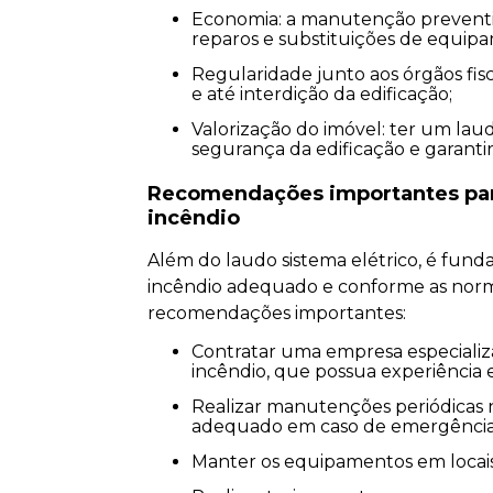
Economia: a manutenção preventiva e a correção de falhas evitam gastos desnecessários com
reparos e substituições de equip
Regularidade junto aos órgãos fiscalizadores: a não realização do laudo pode acarretar multas
e até interdição da edificação;
Valorização do imóvel: ter um laudo sistema elétrico em dia é uma forma de comprovar a
segurança da edificação e garantir
Recomendações importantes par
incêndio
Além do laudo sistema elétrico, é fun
incêndio adequado e conforme as norma
recomendações importantes:
Contratar uma empresa especializada em implantação de equipamentos de combate a
incêndio, que possua experiência
Realizar manutenções periódicas nos equipamentos, garantindo seu funcionamento
adequado em caso de emergência
Manter os equipamentos em locais 