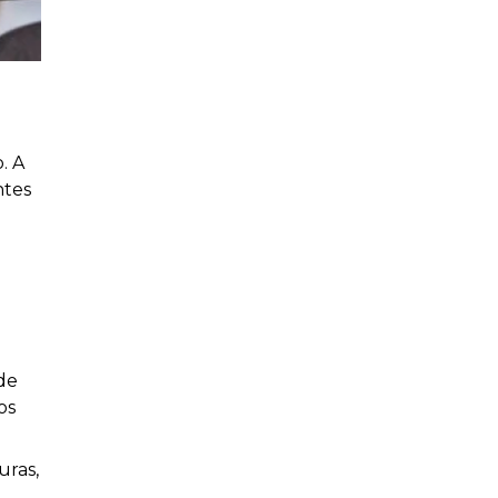
. A
ntes
de
os
uras,