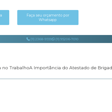
ra
Faça seu orçamento por
Whatsapp
(11) 2368-9559
(11) 95206-7010
a no Trabalho
A Importância do Atestado de Briga