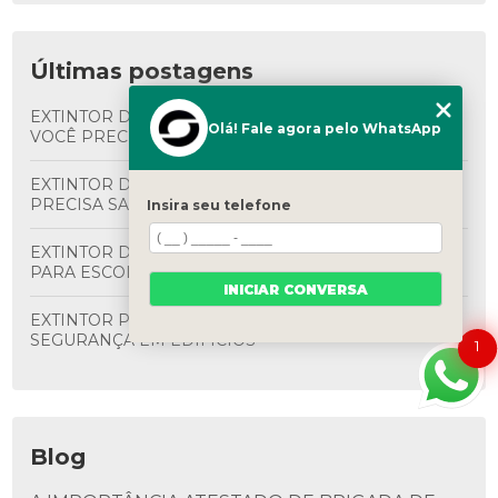
Últimas postagens
EXTINTOR DE INCÊNDIO: O GUIA COMPLETO QUE
Olá! Fale agora pelo WhatsApp
VOCÊ PRECISA CONHECER
EXTINTOR DE INCÊNDIO GRANDE: O QUE VOCÊ
PRECISA SABER
Insira seu telefone
EXTINTOR DE INCÊNDIO CO2 6KG: GUIA COMPLETO
PARA ESCOLHA E USO
INICIAR CONVERSA
EXTINTOR PREDIAL: O GUIA COMPLETO PARA
SEGURANÇA EM EDIFÍCIOS
1
Blog