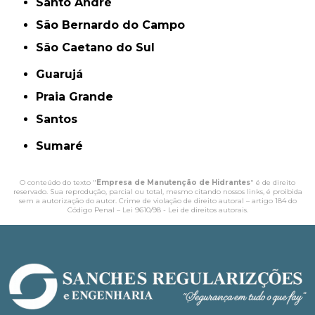
Santo André
São Bernardo do Campo
São Caetano do Sul
Guarujá
Praia Grande
Santos
Sumaré
O conteúdo do texto "
Empresa de Manutenção de Hidrantes​
" é de direito
reservado. Sua reprodução, parcial ou total, mesmo citando nossos links, é proibida
sem a autorização do autor. Crime de violação de direito autoral – artigo 184 do
Código Penal –
Lei 9610/98 - Lei de direitos autorais
.