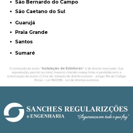
São Bernardo do Campo
São Caetano do Sul
Guarujá
Praia Grande
Santos
Sumaré
O conteúdo do texto "
Instalação de Extintores​
" é de direito reservado. Sua
reprodução, parcial ou total, mesmo citando nossos links, é proibida sem a
autorização do autor. Crime de violação de direito autoral – artigo 184 do Código
Penal –
Lei 9610/98 - Lei de direitos autorais
.