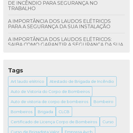
DE INCÊNDIO PARA SEGURANÇA NO
TRABALHO
A IMPORTÂNCIA DOS LAUDOS ELÉTRICOS
PARA A SEGURANÇA DA SUA INSTALAÇÃO
A IMPORTÂNCIA DOS LAUDOS ELÉTRICOS:
SAIBA COMO GARANTIR A SEGURANÇA DA SUA
INSTALAÇÃO
ALVARÁ DO BOMBEIRO: TUDO QUE VOCÊ
PRECISA SABER
Tags
ALVARÁ DO BOMBEIRO: COMO OBTER E SUA
Art laudo elétrico
Atestado de Brigada de Incêndio
IMPORTÂNCIA
Auto de Vistoria do Corpo de Bombeiros
ALVARÁ DO BOMBEIRO: TUDO O QUE VOCÊ
Auto de vistoria de corpo de bombeiros
Bombeiro
PRECISA SABER PARA OBTER O SEU
Bombeiros
Brigada
CLCB
ALVARÁ FUNCIONAMENTO VIGILÂNCIA
Certificado de Licença Corpo de Bombeiros
Curso
SANITÁRIA
Curso de Brigadista Valor
Empresa Avcb