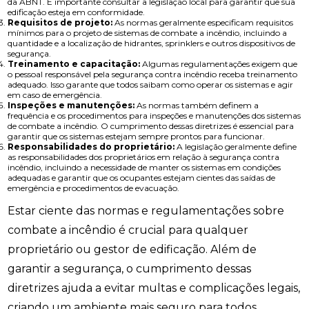
da ABNT. É importante consultar a legislação local para garantir que sua
edificação esteja em conformidade.
Requisitos de projeto:
As normas geralmente especificam requisitos
mínimos para o projeto de sistemas de combate a incêndio, incluindo a
quantidade e a localização de hidrantes, sprinklers e outros dispositivos de
segurança.
Treinamento e capacitação:
Algumas regulamentações exigem que
o pessoal responsável pela segurança contra incêndio receba treinamento
adequado. Isso garante que todos saibam como operar os sistemas e agir
em caso de emergência.
Inspeções e manutenções:
As normas também definem a
frequência e os procedimentos para inspeções e manutenções dos sistemas
de combate a incêndio. O cumprimento dessas diretrizes é essencial para
garantir que os sistemas estejam sempre prontos para funcionar.
Responsabilidades do proprietário:
A legislação geralmente define
as responsabilidades dos proprietários em relação à segurança contra
incêndio, incluindo a necessidade de manter os sistemas em condições
adequadas e garantir que os ocupantes estejam cientes das saídas de
emergência e procedimentos de evacuação.
Estar ciente das normas e regulamentações sobre
combate a incêndio é crucial para qualquer
proprietário ou gestor de edificação. Além de
garantir a segurança, o cumprimento dessas
diretrizes ajuda a evitar multas e complicações legais,
criando um ambiente mais seguro para todos.