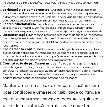
inspeções ajudam a identificar possíveis falhas antes que se tornem um
problema sério.
Verificação de componentes:
Durante a manutenção, todos os
componentes do sistema devem ser inspecionados, incluindo sprinklers,
hidrantes, alarmes e extintores. Certifique-se de que não haja obstruções e
que todos os dispositivos estejam em bom estado de funcionamento.
Testes funcionais:
Realizar testes funcionais é crucial. Isso inclui testar
os alarmes de incêndio, verificar se os sprinklers estão funcionando
corretamente e garantir que os extintores estejam carregados e acessíveis.
Documentação:
Mantenha registros detalhados de todas as inspeções e
manutenções realizadas. Isso não só é útil para a conformidade com as
normas, mas também ajuda a identificar padrões e possíveis problemas
recorrentes.
Treinamento contínuo:
Além da manutenção técnica, é importante
que os funcionários sejam treinados regularmente sobre como usar os
sistemas de combate a incêndio e o que fazer em caso de emergência. Isso
garante que todos saibam como agir rapidamente.
Contratação de profissionais qualificados:
Para garantir que a
manutenção e a inspeção sejam realizadas corretamente, considere
contratar profissionais especializados em sistemas de combate a incêndio.
Eles têm o conhecimento necessário para identificar problemas que
podem passar despercebidos por pessoas não treinadas.
Manter um sistema fixo de combate a incêndio em
boas condições é uma responsabilidade contínua e
essencial para a segurança de todos. Ao seguir um
plano de manutenção regular, você pode ter