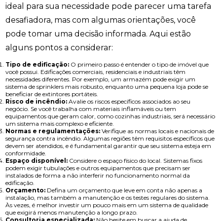
ideal para sua necessidade pode parecer uma tarefa
desafiadora, mas com algumas orientações, você
pode tomar uma decisão informada. Aqui estão
alguns pontos a considerar:
Tipo de edificação:
O primeiro passo é entender o tipo de imóvel que
você possui. Edificações comerciais, residenciais e industriais têm
necessidades diferentes. Por exemplo, um armazém pode exigir um
sistema de sprinklers mais robusto, enquanto uma pequena loja pode se
beneficiar de extintores portáteis.
Risco de incêndio:
Avalie os riscos específicos associados ao seu
negócio. Se você trabalha com materiais inflamáveis ou tem
equipamentos que geram calor, como cozinhas industriais, será necessário
um sistema mais complexo e eficiente.
Normas e regulamentações:
Verifique as normas locais e nacionais de
segurança contra incêndio. Algumas regiões têm requisitos específicos que
devem ser atendidos, e é fundamental garantir que seu sistema esteja em
conformidade.
Espaço disponível:
Considere o espaço físico do local. Sistemas fixos
podem exigir tubulações e outros equipamentos que precisam ser
instalados de forma a não interferir no funcionamento normal da
edificação.
Orçamento:
Defina um orçamento que leve em conta não apenas a
instalação, mas também a manutenção e os testes regulares do sistema.
Às vezes, é melhor investir um pouco mais em um sistema de qualidade
que exigirá menos manutenção a longo prazo.
Consultoria especializada:
Não hesite em buscar a ajuda de