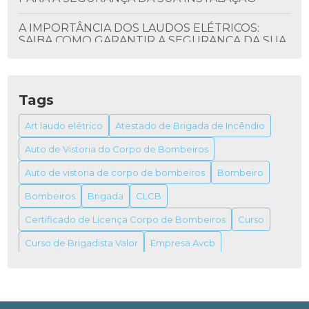
A IMPORTÂNCIA DOS LAUDOS ELÉTRICOS:
SAIBA COMO GARANTIR A SEGURANÇA DA SUA
INSTALAÇÃO
ALVARÁ DO BOMBEIRO: TUDO QUE VOCÊ
PRECISA SABER
Tags
ALVARÁ DO BOMBEIRO: COMO OBTER E SUA
Art laudo elétrico
Atestado de Brigada de Incêndio
IMPORTÂNCIA
Auto de Vistoria do Corpo de Bombeiros
ALVARÁ DO BOMBEIRO: TUDO O QUE VOCÊ
Auto de vistoria de corpo de bombeiros
Bombeiro
PRECISA SABER PARA OBTER O SEU
Bombeiros
Brigada
CLCB
ALVARÁ FUNCIONAMENTO VIGILÂNCIA
Certificado de Licença Corpo de Bombeiros
Curso
SANITÁRIA
Curso de Brigadista Valor
Empresa Avcb
ALVARÁS DE FUNCIONAMENTO VIGILÂNCIAS
SANITÁRIAS
Empresa de combate a incêndio
Empresas de prevenção e combate a incêndio
Extintor
ANISTIA PARA IMÓVEL INDUSTRIAL: GUIA
COMPLETO PARA REGULARIZAÇÃO