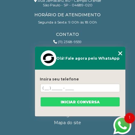
Rua Jamacaru, 80 - Campo Grande
São Paulo - SP - 04689-020
HORÁRIO DE ATENDIMENTO
Segunda à Sexta: 9:00h às 18:00h
CONTATO
(11) 2368-9559
(11) 95206-7010
contato@sanchesri.com.br
Olá! Fale agora pelo WhatsApp
MENU
Home
Insira seu telefone
Quem Somos
Blog
Serviços
INICIAR CONVERSA
Contato
Categorias
1
Mapa do site