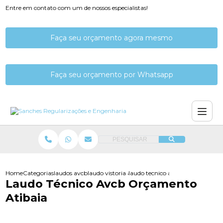
Entre em contato com um de nossos especialistas!
Faça seu orçamento agora mesmo
Faça seu orçamento por Whatsapp
PESQUISAR
Home
Categorias
laudos avcb
laudo vistoria avcb
laudo tecnico avcb orcamento at
Laudo Técnico Avcb Orçamento
Atibaia