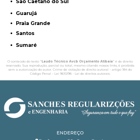
São Caetano do Sul
Guarujá
Praia Grande
Santos
Sumaré
O conteúdo do texto "
Laudo Técnico Avcb Orçamento Atibaia
" é de direito
reservado. Sua reprodução, parcial ou total, mesmo citando nossos links, é proibida
sem a autorização do autor. Crime de violação de direito autoral – artigo 184 do
Código Penal –
Lei 9610/98 - Lei de direitos autorais
.
ENDEREÇO