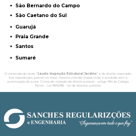
São Bernardo do Campo
São Caetano do Sul
Guarujá
Praia Grande
Santos
Sumaré
O conteúdo do texto "
Laudo Inspeção Estrutural Jardins
" é de direito reservado.
Sua reprodução, parcial ou total, mesmo citando nossos links, é proibida sem a
autorização do autor. Crime de violação de direito autoral – artigo 184 do Código
Penal –
Lei 9610/98 - Lei de direitos autorais
.