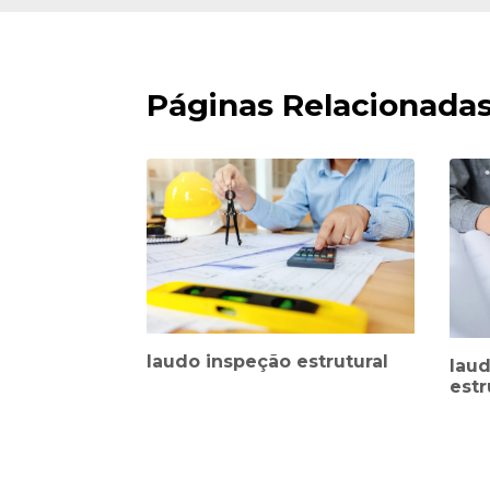
Páginas Relacionada
laudo inspeção estrutural
lau
estr