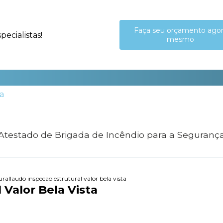
Faça seu orçamento ago
ecialistas!
mesmo
 Atestado de Brigada de Incêndio para a Seguranç
ural
laudo inspecao estrutural valor bela vista
 Valor Bela Vista