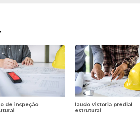
s
do de inspeção
laudo vistoria predial
utural
estrutural