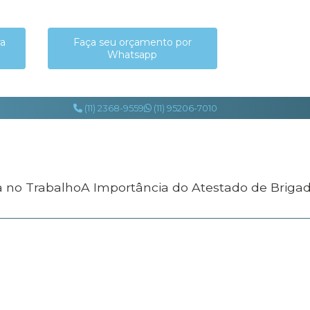
ra
Faça seu orçamento por
Whatsapp
(11) 2368-9559
(11) 95206-7010
a no Trabalho
A Importância do Atestado de Briga