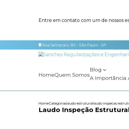
Entre em contato com um de nossos esp
Rua Jamacaru, 80 - São Paulo - SP
Blog
Home
Quem Somos
A Importância
Home
Categorias
laudo estrutural
laudo inspecao estrut
Laudo Inspeção Estrutural