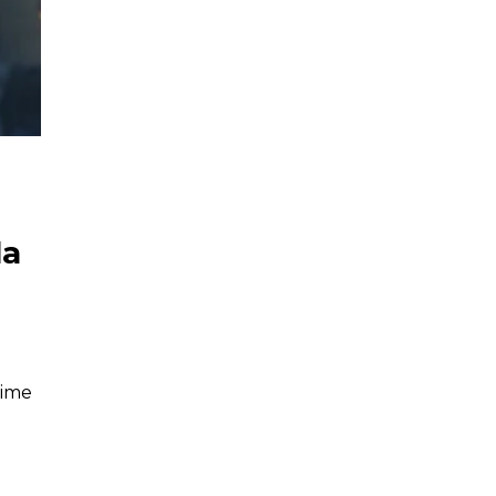
la
time