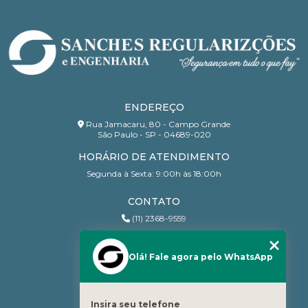
ENDEREÇO
Rua Jamacaru, 80 - Campo Grande
São Paulo - SP - 04689-020
HORÁRIO DE ATENDIMENTO
Segunda à Sexta: 9:00h às 18:00h
CONTATO
(11) 2368-9559
(11) 95206-7010
contato@sanchesri.com.br
Olá! Fale agora pelo WhatsApp
MENU
Home
Insira seu telefone