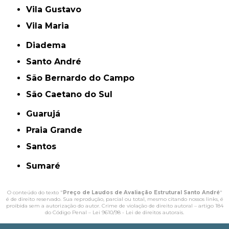
Vila Gustavo
Vila Maria
Diadema
Santo André
São Bernardo do Campo
São Caetano do Sul
Guarujá
Praia Grande
Santos
Sumaré
O conteúdo do texto "
Preço de Laudos de Avaliação Estrutural Santo André
"
é de direito reservado. Sua reprodução, parcial ou total, mesmo citando nossos links, é
proibida sem a autorização do autor. Crime de violação de direito autoral – artigo 184
do Código Penal –
Lei 9610/98 - Lei de direitos autorais
.