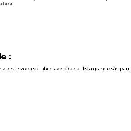
utural
e :
na oeste
zona sul
abcd
avenida paulista
grande são pau