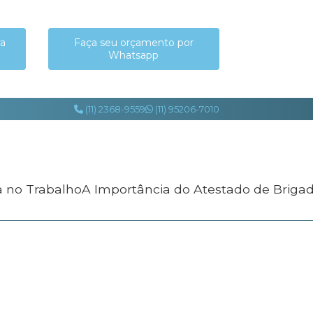
ra
Faça seu orçamento por
Whatsapp
(11) 2368-9559
(11) 95206-7010
a no Trabalho
A Importância do Atestado de Briga