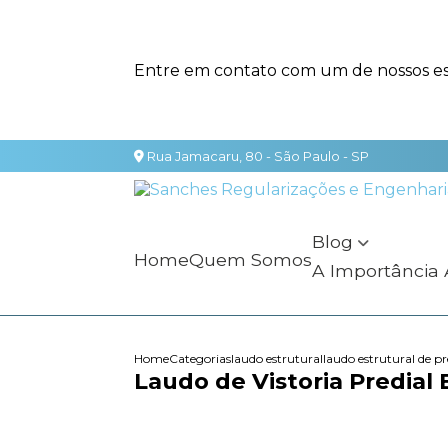
Entre em contato com um de nossos esp
Rua Jamacaru, 80 - São Paulo - SP
Blog
Home
Quem Somos
A Importância
Home
Categorias
laudo estrutural
laudo estrutural de pr
Laudo de Vistoria Predial 