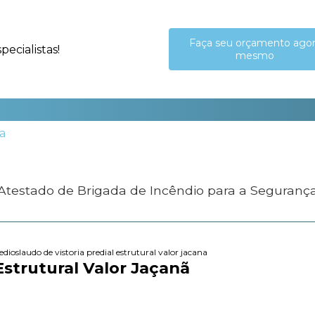
Faça seu orçamento ago
ecialistas!
mesmo
 Atestado de Brigada de Incêndio para a Seguranç
edios
laudo de vistoria predial estrutural valor jacana
Estrutural Valor Jaçanã