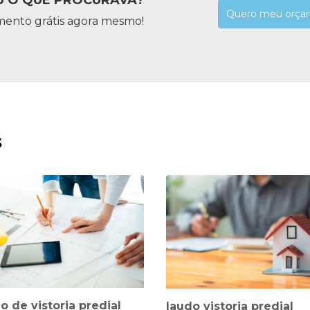
Quero meu orça
mento grátis agora mesmo!
s
o de vistoria predial
laudo vistoria predial