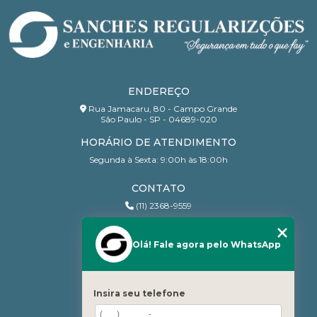
ENDEREÇO
Rua Jamacaru, 80 - Campo Grande
São Paulo - SP - 04689-020
HORÁRIO DE ATENDIMENTO
Segunda à Sexta: 9:00h às 18:00h
CONTATO
(11) 2368-9559
(11) 95206-7010
contato@sanchesri.com.br
Olá! Fale agora pelo WhatsApp
MENU
Home
Insira seu telefone
Quem Somos