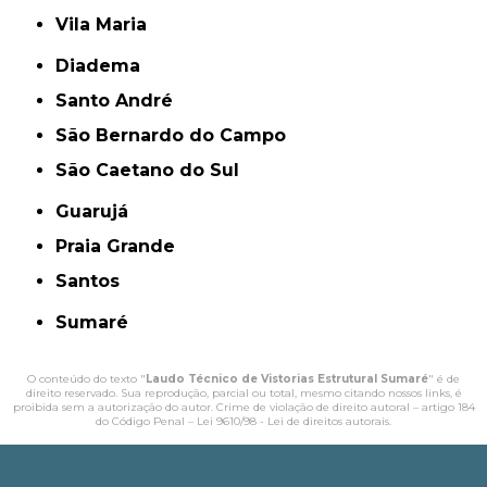
Vila Maria
Diadema
Santo André
São Bernardo do Campo
São Caetano do Sul
Guarujá
Praia Grande
Santos
Sumaré
O conteúdo do texto "
Laudo Técnico de Vistorias Estrutural Sumaré
" é de
direito reservado. Sua reprodução, parcial ou total, mesmo citando nossos links, é
proibida sem a autorização do autor. Crime de violação de direito autoral – artigo 184
do Código Penal –
Lei 9610/98 - Lei de direitos autorais
.