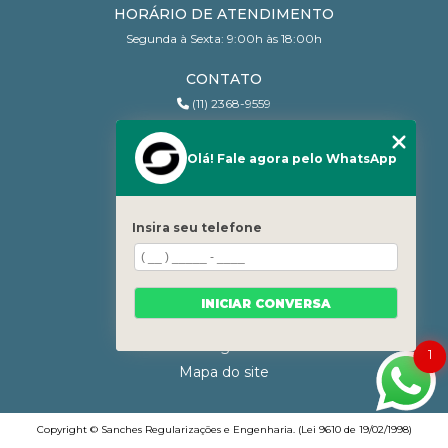
HORÁRIO DE ATENDIMENTO
Segunda à Sexta: 9:00h às 18:00h
CONTATO
(11) 2368-9559
(11) 95206-7010
contato@sanchesri.com.br
Olá! Fale agora pelo WhatsApp
MENU
Home
Insira seu telefone
Quem Somos
Blog
Serviços
INICIAR CONVERSA
Contato
Categorias
1
Mapa do site
Copyright © Sanches Regularizações e Engenharia. (Lei 9610 de 19/02/1998)