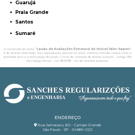
Guarujá
Praia Grande
Santos
Sumaré
O conteúdo do texto "
Laudo de Avaliações Estrutural de Imóvel Valor Itapevi
"
é de direito reservado. Sua reprodução, parcial ou total, mesmo citando nossos links, é
proibida sem a autorização do autor. Crime de violação de direito autoral – artigo 184
do Código Penal –
Lei 9610/98 - Lei de direitos autorais
.
ENDEREÇO
Rua Jamacaru, 80 - Campo Grande
São Paulo - SP - 04689-020