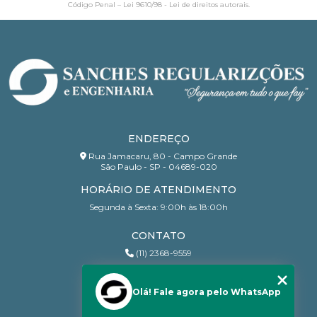
Código Penal –
Lei 9610/98 - Lei de direitos autorais
.
ENDEREÇO
Rua Jamacaru, 80 - Campo Grande
São Paulo - SP - 04689-020
HORÁRIO DE ATENDIMENTO
Segunda à Sexta: 9:00h às 18:00h
CONTATO
(11) 2368-9559
(11) 95206-7010
contato@sanchesri.com.br
Olá! Fale agora pelo WhatsApp
MENU