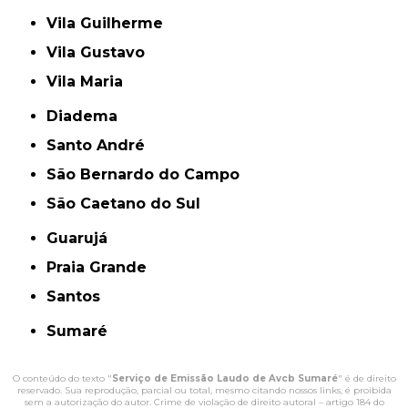
Vila Guilherme
Vila Gustavo
Vila Maria
Diadema
Santo André
São Bernardo do Campo
São Caetano do Sul
Guarujá
Praia Grande
Santos
Sumaré
O conteúdo do texto "
Serviço de Emissão Laudo de Avcb Sumaré
" é de direito
reservado. Sua reprodução, parcial ou total, mesmo citando nossos links, é proibida
sem a autorização do autor. Crime de violação de direito autoral – artigo 184 do