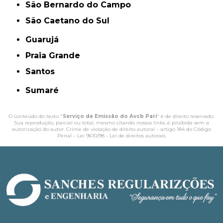
São Bernardo do Campo
São Caetano do Sul
Guarujá
Praia Grande
Santos
Sumaré
O conteúdo do texto "
Serviço de Emissão do Avcb Pari
" é de direito reservado.
Sua reprodução, parcial ou total, mesmo citando nossos links, é proibida sem a
autorização do autor. Crime de violação de direito autoral – artigo 184 do Código
Penal –
Lei 9610/98 - Lei de direitos autorais
.