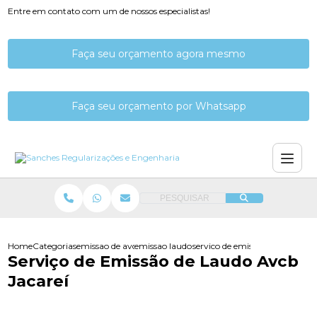
Entre em contato com um de nossos especialistas!
Faça seu orçamento agora mesmo
Faça seu orçamento por Whatsapp
PESQUISAR
Home
Categorias
emissao de avcb
emissao laudo de avcb
servico de emissao de laudo avc
Serviço de Emissão de Laudo Avcb
Jacareí