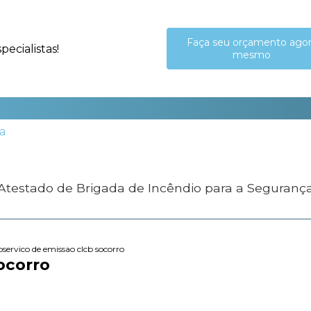
Faça seu orçamento ago
ecialistas!
mesmo
 Atestado de Brigada de Incêndio para a Seguranç
b
servico de emissao clcb socorro
ocorro