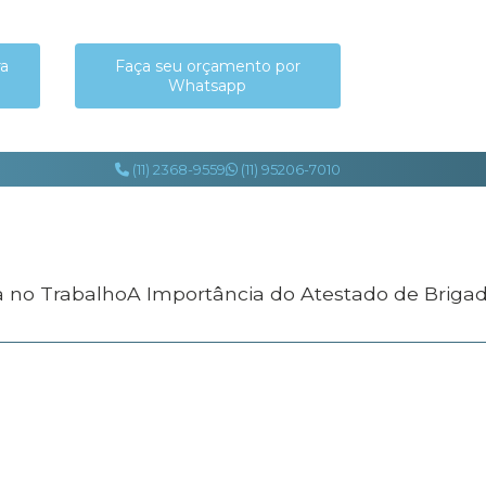
ra
Faça seu orçamento por
Whatsapp
(11) 2368-9559
(11) 95206-7010
a no Trabalho
A Importância do Atestado de Briga