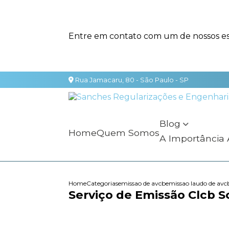
Entre em contato com um de nossos esp
Rua Jamacaru, 80 - São Paulo - SP
Blog
Home
Quem Somos
A Importância
Home
Categorias
emissao de avcb
emissao laudo de avc
Serviço de Emissão Clcb S