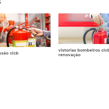
s
vistorias bombeiros clc
ssão clcb
renovação