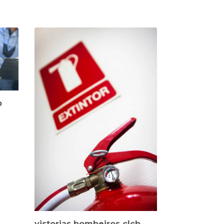
b
vistorias bombeiros clcb